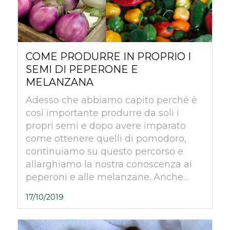
COME PRODURRE IN PROPRIO I
SEMI DI PEPERONE E
MELANZANA
Adesso che abbiamo capito perché è
così importante produrre da soli i
propri semi e dopo avere imparato
come ottenere quelli di pomodoro,
continuiamo su questo percorso e
allarghiamo la nostra conoscenza ai
peperoni e alle melanzane. Anche…
17/10/2019