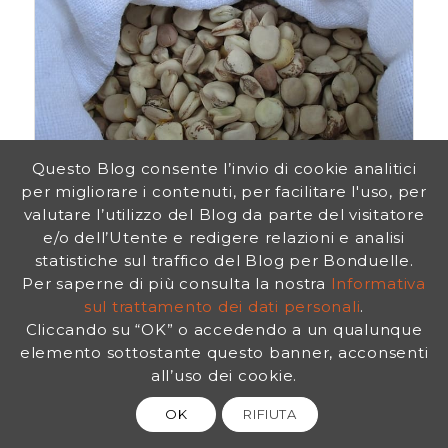
Questo Blog consente l’invio di cookie analitici
per migliorare i contenuti, per facilitare l'uso, per
COLTIVIAMO LA CICERCHIA CHE SI
valutare l’utilizzo del Blog da parte del visitatore
ADATTA A TUTTI I SUOLI E A TUTTI
e/o dell’Utente e redigere relazioni e analisi
I CLIMI
statistiche sul traffico del Blog per Bonduelle.
Per saperne di più consulta la nostra
Informativa
Sono davvero numerosi i motivi per
sul trattamento dei dati personali
.
cui dovremmo pensare di coltivare la
Cliccando su “OK” o accedendo a un qualunque
cicerchia (Lathyrus sativus) nel nostro
elemento sottostante questo banner, acconsenti
orto-giardino. Questo pianta favorisce
all’uso dei cookie.
la nostra salute, quella della terra e
OK
RIFIUTA
cresce facilmente in ogni suolo, anche
in quelli poveri…