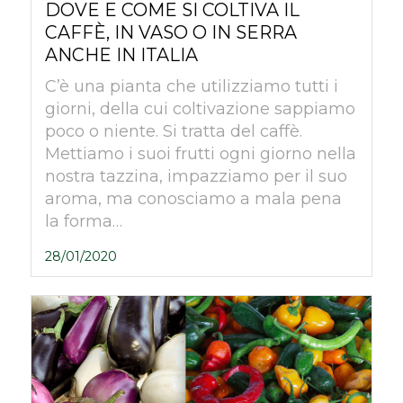
DOVE E COME SI COLTIVA IL
CAFFÈ, IN VASO O IN SERRA
ANCHE IN ITALIA
C’è una pianta che utilizziamo tutti i
giorni, della cui coltivazione sappiamo
poco o niente. Si tratta del caffè.
Mettiamo i suoi frutti ogni giorno nella
nostra tazzina, impazziamo per il suo
aroma, ma conosciamo a mala pena
la forma…
28/01/2020