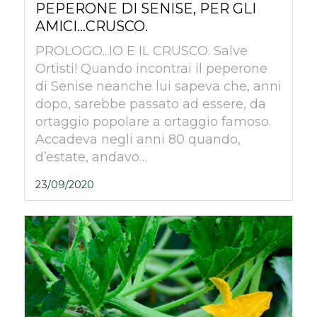
PEPERONE DI SENISE, PER GLI
AMICI…CRUSCO.
PROLOGO...IO E IL CRUSCO. Salve
Ortisti! Quando incontrai il peperone
di Senise neanche lui sapeva che, anni
dopo, sarebbe passato ad essere, da
ortaggio popolare a ortaggio famoso.
Accadeva negli anni 80 quando,
d’estate, andavo…
23/09/2020