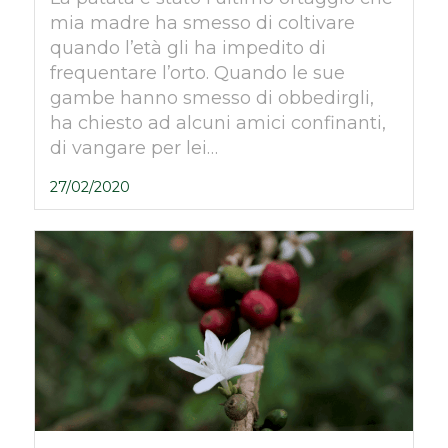
mia madre ha smesso di coltivare
quando l’età gli ha impedito di
frequentare l’orto. Quando le sue
gambe hanno smesso di obbedirgli,
ha chiesto ad alcuni amici confinanti,
di vangare per lei…
27/02/2020