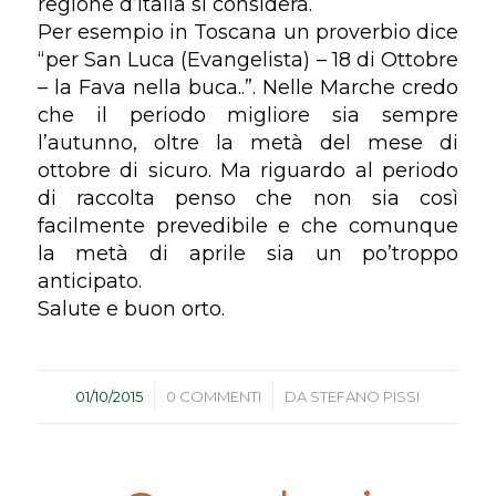
regione d’Italia si considera.
Per esempio in Toscana un proverbio dice
“per San Luca (Evangelista) – 18 di Ottobre
– la Fava nella buca..”. Nelle Marche credo
che il periodo migliore sia sempre
l’autunno, oltre la metà del mese di
ottobre di sicuro. Ma riguardo al periodo
di raccolta penso che non sia così
facilmente prevedibile e che comunque
la metà di aprile sia un po’troppo
anticipato.
Salute e buon orto.
/
/
01/10/2015
0 COMMENTI
DA
STEFANO PISSI