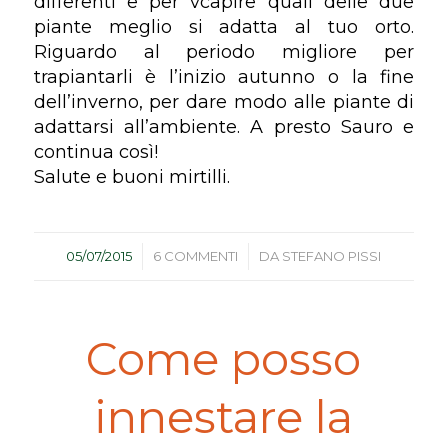
differenti e per vcapire quali delle due
piante meglio si adatta al tuo orto.
Riguardo al periodo migliore per
trapiantarli è l’inizio autunno o la fine
dell’inverno, per dare modo alle piante di
adattarsi all’ambiente. A presto Sauro e
continua così!
Salute e buoni mirtilli.
/
/
05/07/2015
6 COMMENTI
DA
STEFANO PISSI
Come posso
innestare la