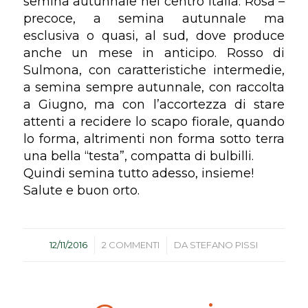
semina autunnale nel centro Italia. Rosa –
precoce, a semina autunnale ma
esclusiva o quasi, al sud, dove produce
anche un mese in anticipo. Rosso di
Sulmona, con caratteristiche intermedie,
a semina sempre autunnale, con raccolta
a Giugno, ma con l’accortezza di stare
attenti a recidere lo scapo fiorale, quando
lo forma, altrimenti non forma sotto terra
una bella “testa”, compatta di bulbilli.
Quindi semina tutto adesso, insieme!
Salute e buon orto.
/
/
12/11/2016
2 COMMENTI
DA
STEFANO PISSI