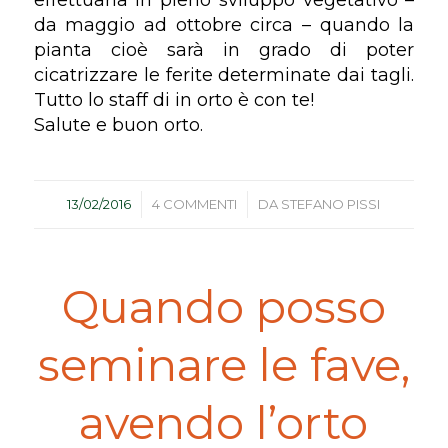
effettuarla in pieno sviluppo vegetativo –
da maggio ad ottobre circa – quando la
pianta cioè sarà in grado di poter
cicatrizzare le ferite determinate dai tagli.
Tutto lo staff di in orto è con te!
Salute e buon orto.
/
/
13/02/2016
4 COMMENTI
DA
STEFANO PISSI
Quando posso
seminare le fave,
avendo l’orto