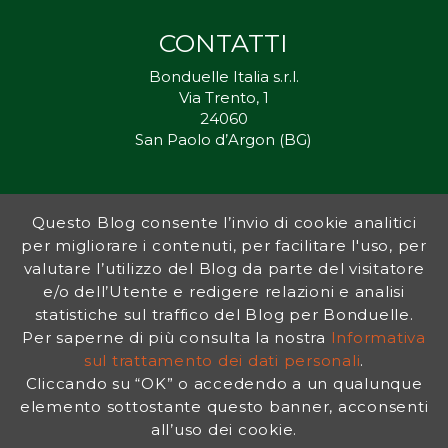
CONTATTI
Bonduelle Italia s.r.l.
Via Trento, 1
24060
San Paolo d’Argon (BG)
Questo Blog consente l’invio di cookie analitici
Inorto.org è dal 2011 il punto di riferimento per gli ortisti italiani, e
per migliorare i contenuti, per facilitare l'uso, per
fornisce preziosi consigli sia ai più esperti che a nuovi interessati.
valutare l’utilizzo del Blog da parte del visitatore
L’obiettivo di Bonduelle è ispirare la transizione verso una dieta a
base vegetale per contribuire al benessere delle persone e del
e/o dell’Utente e redigere relazioni e analisi
pianeta. In questo contesto si inserisce InOrto, simbolo dell’amore
statistiche sul traffico del Blog per Bonduelle.
per la terra e del rispetto dell’ambiente.
Per saperne di più consulta la nostra
Informativa
sul trattamento dei dati personali
.
Cliccando su “OK” o accedendo a un qualunque
INFORMATIVA PRIVACY
|
NOTE LEGALI
elemento sottostante questo banner, acconsenti
all’uso dei cookie.