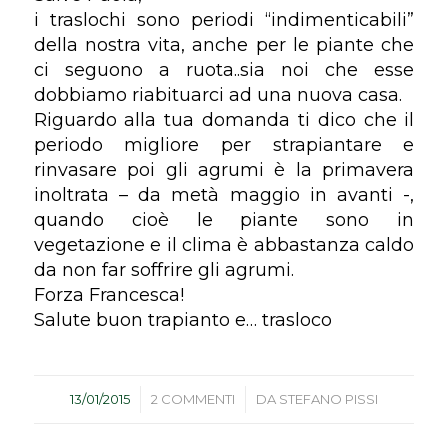
i traslochi sono periodi “indimenticabili”
della nostra vita, anche per le piante che
ci seguono a ruota..sia noi che esse
dobbiamo riabituarci ad una nuova casa.
Riguardo alla tua domanda ti dico che il
periodo migliore per strapiantare e
rinvasare poi gli agrumi è la primavera
inoltrata – da metà maggio in avanti -,
quando cioè le piante sono in
vegetazione e il clima è abbastanza caldo
da non far soffrire gli agrumi.
Forza Francesca!
Salute buon trapianto e… trasloco
/
/
13/01/2015
2 COMMENTI
DA
STEFANO PISSI