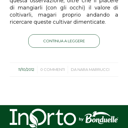
questa osservazione, oltre che il piacere
di mangiarli (con gli occhi) il valore di
coltivarli, magari proprio andando a
ricercare queste cultivar dimenticate.
CONTINUA A LEGGERE
/
/
11/10/2012
0 COMMENTI
DA
NARA MARRUCCI