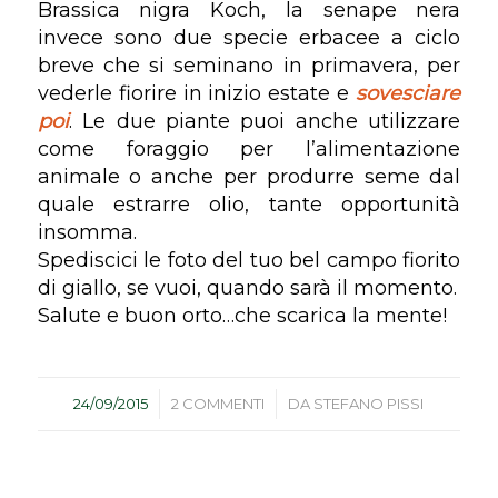
Brassica nigra Koch, la senape nera
invece sono due specie erbacee a ciclo
breve che si seminano in primavera, per
vederle fiorire in inizio estate e
sovesciare
poi
. Le due piante puoi anche utilizzare
come foraggio per l’alimentazione
animale o anche per produrre seme dal
quale estrarre olio, tante opportunità
insomma.
Spediscici le foto del tuo bel campo fiorito
di giallo, se vuoi, quando sarà il momento.
Salute e buon orto…che scarica la mente!
/
/
24/09/2015
2 COMMENTI
DA
STEFANO PISSI