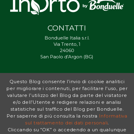
CONTATTI
Bonduelle Italia s.r.l.
Via Trento, 1
24060
San Paolo d’Argon (BG)
Questo Blog consente l’invio di cookie analitici
Inorto.org è dal 2011 il punto di riferimento per gli ortisti italiani, e
per migliorare i contenuti, per facilitare l'uso, per
fornisce preziosi consigli sia ai più esperti che a nuovi interessati.
valutare l’utilizzo del Blog da parte del visitatore
L’obiettivo di Bonduelle è ispirare la transizione verso una dieta a
base vegetale per contribuire al benessere delle persone e del
e/o dell’Utente e redigere relazioni e analisi
pianeta. In questo contesto si inserisce InOrto, simbolo dell’amore
statistiche sul traffico del Blog per Bonduelle.
per la terra e del rispetto dell’ambiente.
Per saperne di più consulta la nostra
Informativa
sul trattamento dei dati personali
.
Cliccando su “OK” o accedendo a un qualunque
INFORMATIVA PRIVACY
|
NOTE LEGALI