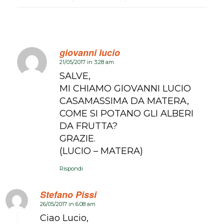
giovanni lucio
21/05/2017 in 3:28 am
dice:
SALVE,
MI CHIAMO GIOVANNI LUCIO
CASAMASSIMA DA MATERA,
COME SI POTANO GLI ALBERI
DA FRUTTA?
GRAZIE.
(LUCIO – MATERA)
Rispondi
Stefano Pissi
26/05/2017 in 6:08 am
dice:
Ciao Lucio,