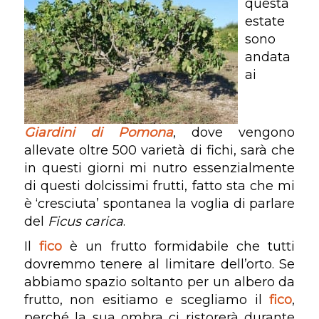
questa
estate
sono
andata
ai
Giardini di Pomona
, dove vengono
allevate oltre 500 varietà di fichi, sarà che
in questi giorni mi nutro essenzialmente
di questi dolcissimi frutti, fatto sta che mi
è ‘cresciuta’ spontanea la voglia di parlare
del
Ficus carica
.
Il
fico
è un frutto formidabile che tutti
dovremmo tenere al limitare dell’orto. Se
abbiamo spazio soltanto per un albero da
frutto, non esitiamo e scegliamo il
fico
,
perché la sua ombra ci ristorerà durante