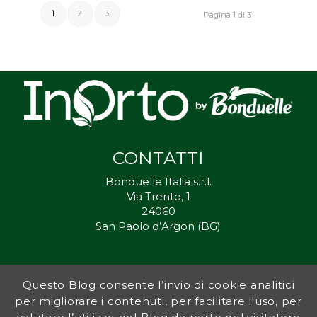
1
2
3
Pagina 1 di 3
CONTATTI
Bonduelle Italia s.r.l.
Via Trento, 1
24060
San Paolo d’Argon (BG)
Questo Blog consente l’invio di cookie analitici
Inorto.org è dal 2011 il punto di riferimento per gli ortisti italiani, e
per migliorare i contenuti, per facilitare l'uso, per
fornisce preziosi consigli sia ai più esperti che a nuovi interessati.