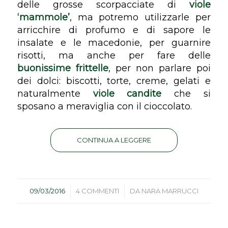
delle grosse scorpacciate di
viole
‘mammole’
, ma potremo utilizzarle per
arricchire di profumo e di sapore le
insalate e le macedonie, per guarnire
risotti, ma anche per fare delle
buonissime frittelle
, per non parlare poi
dei dolci: biscotti, torte, creme, gelati e
naturalmente
viole candite
che si
sposano a meraviglia con il cioccolato.
CONTINUA A LEGGERE
/
/
09/03/2016
4 COMMENTI
DA
NARA MARRUCCI