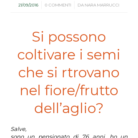
/
/
21/09/2016
0 COMMENTI
DA
NARA MARRUCCI
Si possono
coltivare i semi
che si rtrovano
nel fiore/frutto
dell’aglio?
Salve,
sono un pensionato di 76 anni, ho un