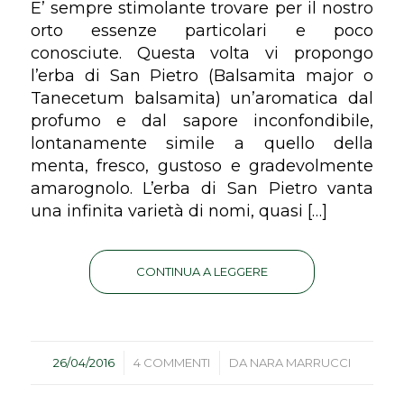
E’ sempre stimolante trovare per il nostro
orto essenze particolari e poco
conosciute. Questa volta vi propongo
l’erba di San Pietro (Balsamita major o
Tanecetum balsamita) un’aromatica dal
profumo e dal sapore inconfondibile,
lontanamente simile a quello della
menta, fresco, gustoso e gradevolmente
amarognolo. L’erba di San Pietro vanta
una infinita varietà di nomi, quasi […]
CONTINUA A LEGGERE
/
/
26/04/2016
4 COMMENTI
DA
NARA MARRUCCI