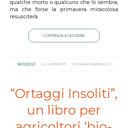
qualche morto o qualcuno che lo sembra,
ma che forse la primavera miracolosa
resusciterà.
CONTINUA A LEGGERE
/
/
18/02/2021
0 COMMENTI
DA
NARA MARRUCCI
“Ortaggi Insoliti”,
un libro per
agricoltori ‘bio-