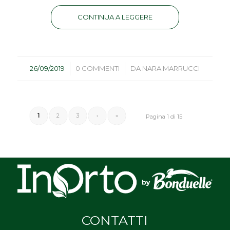
CONTINUA A LEGGERE
/
/
26/09/2019
0 COMMENTI
DA
NARA MARRUCCI
1
2
3
›
»
Pagina 1 di 15
CONTATTI