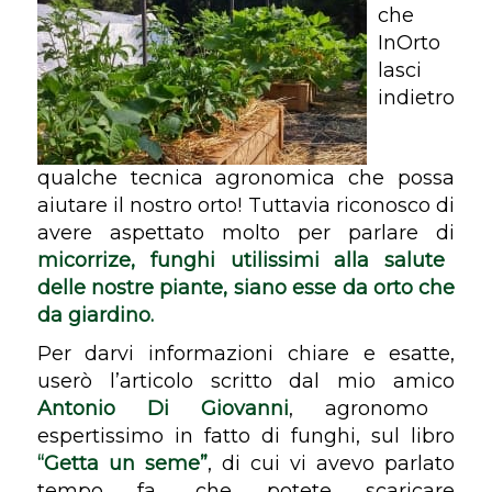
che
InOrto
lasci
indietro
qualche tecnica agronomica che possa
aiutare il nostro orto! Tuttavia riconosco di
avere aspettato molto per parlare di
micorrize, funghi utilissimi alla salute
delle nostre piante, siano esse da orto che
da giardino.
Per darvi informazioni chiare e esatte,
userò l’articolo scritto dal mio amico
Antonio Di Giovanni
, agronomo
espertissimo in fatto di funghi, sul libro
“Getta un seme”
, di cui vi avevo parlato
tempo fa, che potete scaricare