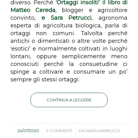
diverso. Perché
‘Ortaggi insoliti’ il libro di
Matteo Cereda
, blogger e agricoltore
convinto,
e
Sara Petrucci
, agronoma
esperta di agricoltura biologica, parla di
ortaggi non comuni. Talvolta perché
antichi o dimenticati o altre volte perché
‘esotici’ e normalmente coltivati in luoghi
lontani, oppure semplicemente meno
conosciuti perché la consuetudine ci
spinge a coltivare e consumare un po’
sempre gli stessi ortaggi.
CONTINUA A LEGGERE
/
/
24/07/2020
0 COMMENTI
DA
NARA MARRUCCI