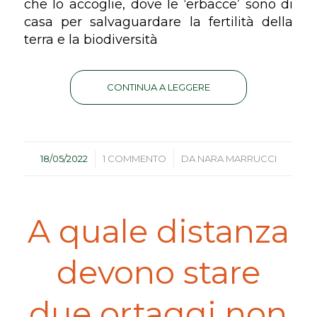
che lo accoglie, dove le ‘erbacce’ sono di
casa per salvaguardare la fertilità della
terra e la biodiversità
CONTINUA A LEGGERE
/
/
18/05/2022
1 COMMENTO
DA
NARA MARRUCCI
A quale distanza
devono stare
due ortaggi non