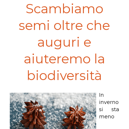
Scambiamo
semi oltre che
auguri e
aiuteremo la
biodiversità
In
inverno
si sta
meno