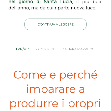
nel giorno di Santa Lucia
, il più buio
dell’anno, ma da cui riparte nuova luce.
CONTINUA A LEGGERE
/
/
13/12/2019
2 COMMENTI
DA
NARA MARRUCCI
Come e perché
imparare a
produrre i propri