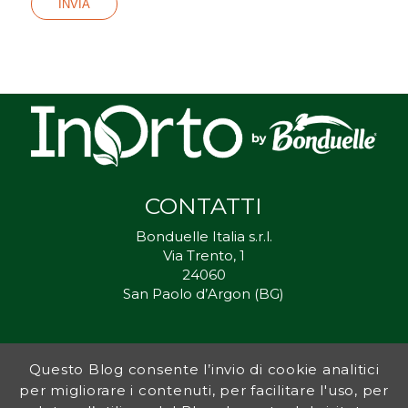
CONTATTI
Bonduelle Italia s.r.l.
Via Trento, 1
24060
San Paolo d’Argon (BG)
Questo Blog consente l’invio di cookie analitici
Inorto.org è dal 2011 il punto di riferimento per gli ortisti italiani, e
per migliorare i contenuti, per facilitare l'uso, per
fornisce preziosi consigli sia ai più esperti che a nuovi interessati.