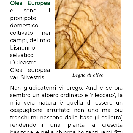
Olea Europea
e sono il
pronipote
domestico,
coltivato nei
campi, del mio
bisnonno
selvatico,
L’Oleastro,
Olea europea
Legno di olivo
var. Silvestris
.
Non giudicatemi vi prego. Anche se ora
sembro un albero ordinato e ‘rileccato’, la
mia vera natura è quella di essere un
cespuglione arruffato: non uno ma più
tronchi mi nascono dalla base (il colletto)
rendendomi una pianta a crescita
basitona
, e nella chioma ho tanti rami fitti