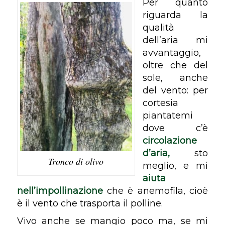
Per quanto
riguarda la
qualità
dell’aria mi
avvantaggio,
oltre che del
sole, anche
del vento: per
cortesia
piantatemi
dove c’è
circolazione
d’aria,
sto
Tronco di olivo
meglio, e mi
aiuta
nell’impollinazione
che è
anemofila
, cioè
è il vento che trasporta il polline.
Vivo anche se mangio poco ma, se mi