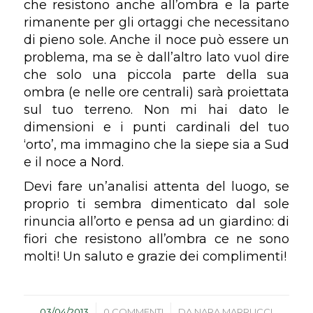
che resistono anche all’ombra e la parte
rimanente per gli ortaggi che necessitano
di pieno sole. Anche il noce può essere un
problema, ma se è dall’altro lato vuol dire
che solo una piccola parte della sua
ombra (e nelle ore centrali) sarà proiettata
sul tuo terreno. Non mi hai dato le
dimensioni e i punti cardinali del tuo
‘orto’, ma immagino che la siepe sia a Sud
e il noce a Nord.
Devi fare un’analisi attenta del luogo, se
proprio ti sembra dimenticato dal sole
rinuncia all’orto e pensa ad un giardino: di
fiori che resistono all’ombra ce ne sono
molti! Un saluto e grazie dei complimenti!
/
/
03/04/2013
0 COMMENTI
DA
NARA MARRUCCI