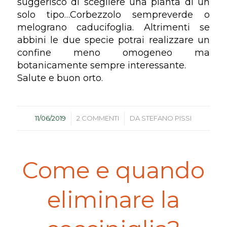
suggerisco di scegliere una pianta di un
solo tipo…Corbezzolo sempreverde o
melograno caducifoglia. Altrimenti se
abbini le due specie potrai realizzare un
confine meno omogeneo ma
botanicamente sempre interessante.
Salute e buon orto.
/
/
11/06/2019
2 COMMENTI
DA
STEFANO PISSI
Come e quando
eliminare la