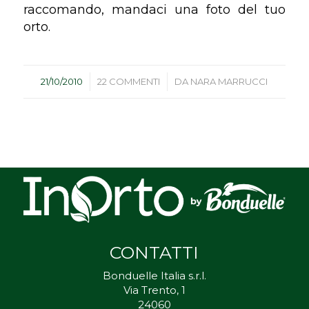
raccomando, mandaci una foto del tuo
orto.
/
/
21/10/2010
22 COMMENTI
DA
NARA MARRUCCI
CONTATTI
Bonduelle Italia s.r.l.
Via Trento, 1
24060