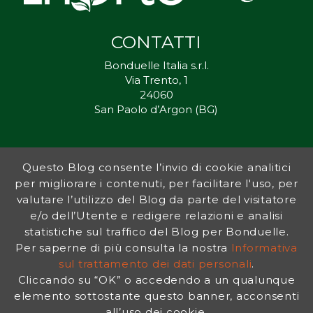
CONTATTI
Bonduelle Italia s.r.l.
Via Trento, 1
24060
San Paolo d’Argon (BG)
Questo Blog consente l’invio di cookie analitici
Inorto.org è dal 2011 il punto di riferimento per gli ortisti italiani, e
per migliorare i contenuti, per facilitare l'uso, per
fornisce preziosi consigli sia ai più esperti che a nuovi interessati.
valutare l’utilizzo del Blog da parte del visitatore
L’obiettivo di Bonduelle è ispirare la transizione verso una dieta a
base vegetale per contribuire al benessere delle persone e del
e/o dell’Utente e redigere relazioni e analisi
pianeta. In questo contesto si inserisce InOrto, simbolo dell’amore
statistiche sul traffico del Blog per Bonduelle.
per la terra e del rispetto dell’ambiente.
Per saperne di più consulta la nostra
Informativa
sul trattamento dei dati personali
.
Cliccando su “OK” o accedendo a un qualunque
INFORMATIVA PRIVACY
|
NOTE LEGALI
elemento sottostante questo banner, acconsenti
all’uso dei cookie.