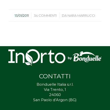
/
/
13/01/2011
34 COMMENTI
DA
NARA MARRUCCI
CONTATTI
Bonduelle Italia s.r.l.
Via Trento, 1
24060
San Paolo d’Argon (BG)