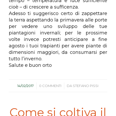
tempo – temperatura e luce sufficiente
cioè – di crescere a sufficenza.
Adesso ti suggerisco certo di zappettare
la terra aspettando la primavera alle porte
per vedere uno sviluppo delle tue
piantagioni invernali; per le prossime
volte invece potresti anticipare a fine
agosto i tuoi trapianti per avere piante di
dimensioni maggiori, da consumarsi per
tutto l’inverno.
Salute e buon orto
/
/
14/02/2017
0 COMMENTI
DA
STEFANO PISSI
Come si coltiva il