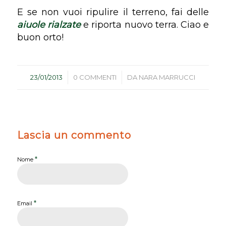
E se non vuoi ripulire il terreno, fai delle
aiuole rialzate
e riporta nuovo terra. Ciao e
buon orto!
/
/
23/01/2013
0 COMMENTI
DA
NARA MARRUCCI
Lascia un commento
*
Nome
*
Email