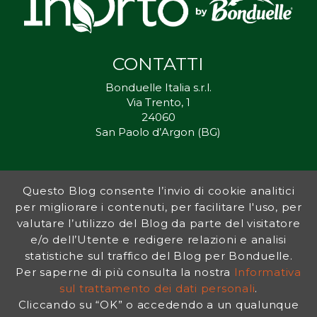
CONTATTI
Bonduelle Italia s.r.l.
Via Trento, 1
24060
San Paolo d’Argon (BG)
Questo Blog consente l’invio di cookie analitici
Inorto.org è dal 2011 il punto di riferimento per gli ortisti italiani, e
per migliorare i contenuti, per facilitare l'uso, per
fornisce preziosi consigli sia ai più esperti che a nuovi interessati.
valutare l’utilizzo del Blog da parte del visitatore
L’obiettivo di Bonduelle è ispirare la transizione verso una dieta a
base vegetale per contribuire al benessere delle persone e del
e/o dell’Utente e redigere relazioni e analisi
pianeta. In questo contesto si inserisce InOrto, simbolo dell’amore
statistiche sul traffico del Blog per Bonduelle.
per la terra e del rispetto dell’ambiente.
Per saperne di più consulta la nostra
Informativa
sul trattamento dei dati personali
.
Cliccando su “OK” o accedendo a un qualunque
INFORMATIVA PRIVACY
|
NOTE LEGALI