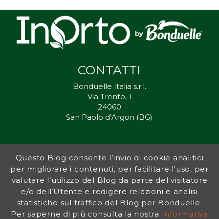
CONTATTI
Bonduelle Italia s.r.l.
Via Trento, 1
24060
San Paolo d’Argon (BG)
Questo Blog consente l’invio di cookie analitici
Inorto.org è dal 2011 il punto di riferimento per gli ortisti italiani, e
per migliorare i contenuti, per facilitare l'uso, per
fornisce preziosi consigli sia ai più esperti che a nuovi interessati.
valutare l’utilizzo del Blog da parte del visitatore
L’obiettivo di Bonduelle è ispirare la transizione verso una dieta a
base vegetale per contribuire al benessere delle persone e del
e/o dell’Utente e redigere relazioni e analisi
pianeta. In questo contesto si inserisce InOrto, simbolo dell’amore
statistiche sul traffico del Blog per Bonduelle.
per la terra e del rispetto dell’ambiente.
Per saperne di più consulta la nostra
Informativa