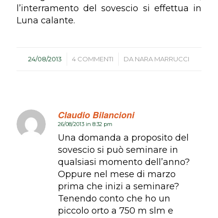
l’interramento del sovescio si effettua in
Luna calante.
/
/
24/08/2013
4 COMMENTI
DA
NARA MARRUCCI
Claudio Bilancioni
26/08/2013 in 8:32 pm
dice:
Una domanda a proposito del
sovescio si può seminare in
qualsiasi momento dell’anno?
Oppure nel mese di marzo
prima che inizi a seminare?
Tenendo conto che ho un
piccolo orto a 750 m slm e