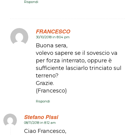
Rispondi
FRANCESCO
30/10/2018 in 8:04 pm
dice:
Buona sera,
volevo sapere se il sovescio va
per forza interrato, oppure è
sufficiente lasciarlo trinciato sul
terreno?
Grazie.
(Francesco)
Rispondi
Stefano Pissi
08/11/2018 in 8:12 am
dice:
Ciao Francesco,