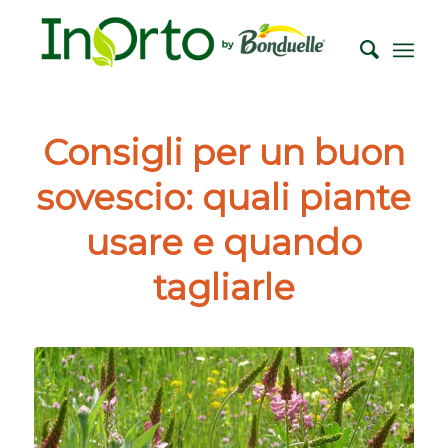
Consigli per un buon
sovescio: quali piante
usare e quando
tagliarle