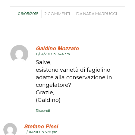
/
/
06/05/2015
2 COMMENTI
DA
NARA MARRUCCI
Galdino Mozzato
11/04/2019 in 9:44 am
dice:
Salve,
esistono varietà di fagiolino
adatte alla conservazione in
congelatore?
Grazie,
(Galdino)
Rispondi
Stefano Pissi
11/04/2019 in 5:28 pm
dice: