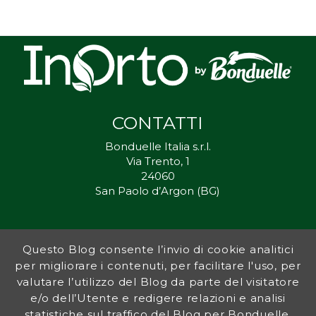
CONTATTI
Bonduelle Italia s.r.l.
Via Trento, 1
24060
San Paolo d’Argon (BG)
Questo Blog consente l’invio di cookie analitici
Inorto.org è dal 2011 il punto di riferimento per gli ortisti italiani, e
per migliorare i contenuti, per facilitare l'uso, per
fornisce preziosi consigli sia ai più esperti che a nuovi interessati.
valutare l’utilizzo del Blog da parte del visitatore
L’obiettivo di Bonduelle è ispirare la transizione verso una dieta a
base vegetale per contribuire al benessere delle persone e del
e/o dell’Utente e redigere relazioni e analisi
pianeta. In questo contesto si inserisce InOrto, simbolo dell’amore
statistiche sul traffico del Blog per Bonduelle.