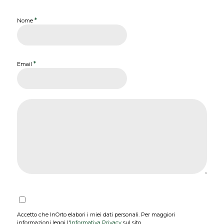
*
Nome
*
Email
Accetto che InOrto elabori i miei dati personali. Per maggiori
informazioni leggi l'
Informativa Privacy
sul sito.