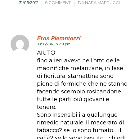
/
/
31/05/2012
6 COMMENTI
DA
NARA MARRUCCI
Eros Pierantozzi
09/06/2012 in 2:11 pm
dice:
AIUTO!
fino a ieri avevo nell’orto delle
magnifiche melanzane, in fase
di fioritura; stamattina sono
piene di formiche che ne stanno
facendo scempio rosicandone
tutte le parti più giovani e
tenere.
Sono insensibili a qualunque
rimedio naturale: il macerato di
tabacco? se lo sono fumato… il
caffè? se lo sono bevuto… chiodi