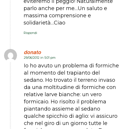
eviteremo il peggio! Naturalmente
parlo anche per me…Un saluto e
massima comprensione e
solidarietà…Ciao
Rispondi
donato
29/06/2012 in 5:01 pm
dice:
Io ho avuto un problema di formiche
al momento del trapianto del
sedano. Ho trovato il terreno invaso
da una moltitudine di formiche con
relative larve bianche: un vero
formicaio. Ho risolto il problema
piantando assieme al sedano
qualche spicchio di aglio: vi assicuro
che nel giro di un giorno tutte le