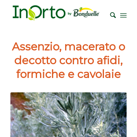
Assenzio, macerato o
decotto contro afidi,
formiche e cavolaie