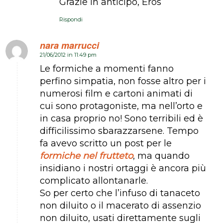
Grazie in anticipo, Eros
Rispondi
nara marrucci
21/06/2012 in 11:49 pm
dice:
Le formiche a momenti fanno
perfino simpatia, non fosse altro per i
numerosi film e cartoni animati di
cui sono protagoniste, ma nell’orto e
in casa proprio no! Sono terribili ed è
difficilissimo sbarazzarsene. Tempo
fa avevo scritto un post per le
formiche nel frutteto
, ma quando
insidiano i nostri ortaggi è ancora più
complicato allontanarle.
So per certo che l’infuso di tanaceto
non diluito o il macerato di assenzio
non diluito, usati direttamente sugli