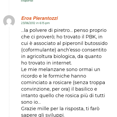
Rispondi
Eros Pierantozzi
23/06/2012 in 6:15 pm
dice:
…la polvere di piretro… penso proprio
che ci proverò; ho trovato il PBK, in
cui è associato al piperonil butossido
(coformulante) anch’esso consentito
in agricoltura biologica, da quanto
ho trovato in internet.
Le mie melanzane sono ormai un
ricordo e le formiche hanno
cominciato a rosicare (senza troppa
convinzione, per ora) il basilico e
intanto quello che rosica più di tutti
sono io…
Grazie mille per la risposta, ti farò
sapere gli sviluppi.