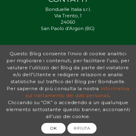
Bonduelle Italia s.r.l.
Via Trento, 1
24060
San Paolo d’Argon (BG)
Questo Blog consente l’invio di cookie analitici
Inorto.org è dal 2011 il punto di riferimento per gli ortisti italiani, e
per migliorare i contenuti, per facilitare l'uso, per
fornisce preziosi consigli sia ai più esperti che a nuovi interessati.
valutare l’utilizzo del Blog da parte del visitatore
L’obiettivo di Bonduelle è ispirare la transizione verso una dieta a
base vegetale per contribuire al benessere delle persone e del
e/o dell’Utente e redigere relazioni e analisi
pianeta. In questo contesto si inserisce InOrto, simbolo dell’amore
statistiche sul traffico del Blog per Bonduelle.
per la terra e del rispetto dell’ambiente.
Per saperne di più consulta la nostra
Informativa
sul trattamento dei dati personali
.
Cliccando su “OK” o accedendo a un qualunque
INFORMATIVA PRIVACY
|
NOTE LEGALI
elemento sottostante questo banner, acconsenti
all’uso dei cookie.
OK
RIFIUTA
© 2026 Bonduelle InOrto