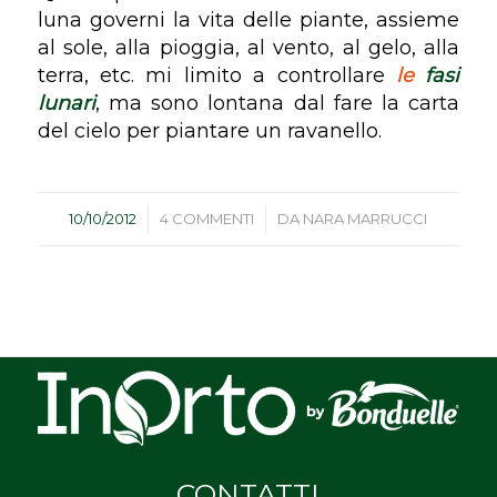
luna governi la vita delle piante, assieme
al sole, alla pioggia, al vento, al gelo, alla
terra, etc. mi limito a controllare
le
fasi
lunari
, ma sono lontana dal fare la carta
del cielo per piantare un ravanello.
/
/
10/10/2012
4 COMMENTI
DA
NARA MARRUCCI
CONTATTI