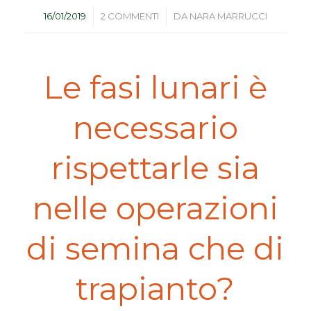
/
/
16/01/2019
2 COMMENTI
DA
NARA MARRUCCI
Le fasi lunari è
necessario
rispettarle sia
nelle operazioni
di semina che di
trapianto?