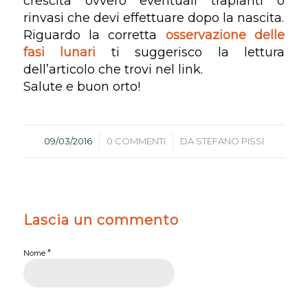
crescita ovvero eventuali trapianti o
rinvasi che devi effettuare dopo la nascita.
Riguardo la corretta
osservazione delle
fasi lunari
ti suggerisco la lettura
dell’articolo che trovi nel link.
Salute e buon orto!
/
/
09/03/2016
0 COMMENTI
DA
STEFANO PISSI
Lascia un commento
*
Nome