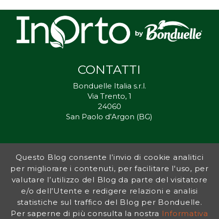
CONTATTI
Bonduelle Italia s.r.l.
Via Trento, 1
24060
San Paolo d’Argon (BG)
Questo Blog consente l’invio di cookie analitici
Inorto.org è dal 2011 il punto di riferimento per gli ortisti italiani, e
per migliorare i contenuti, per facilitare l'uso, per
fornisce preziosi consigli sia ai più esperti che a nuovi interessati.
valutare l’utilizzo del Blog da parte del visitatore
L’obiettivo di Bonduelle è ispirare la transizione verso una dieta a
base vegetale per contribuire al benessere delle persone e del
e/o dell’Utente e redigere relazioni e analisi
pianeta. In questo contesto si inserisce InOrto, simbolo dell’amore
statistiche sul traffico del Blog per Bonduelle.
per la terra e del rispetto dell’ambiente.
Per saperne di più consulta la nostra
Informativa