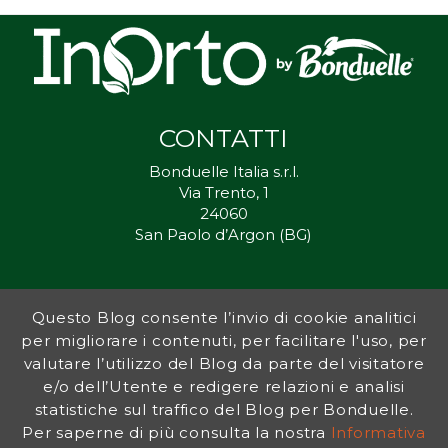
CONTATTI
Bonduelle Italia s.r.l.
Via Trento, 1
24060
San Paolo d’Argon (BG)
Questo Blog consente l’invio di cookie analitici
Inorto.org è dal 2011 il punto di riferimento per gli ortisti italiani, e
per migliorare i contenuti, per facilitare l'uso, per
fornisce preziosi consigli sia ai più esperti che a nuovi interessati.
valutare l’utilizzo del Blog da parte del visitatore
L’obiettivo di Bonduelle è ispirare la transizione verso una dieta a
base vegetale per contribuire al benessere delle persone e del
e/o dell’Utente e redigere relazioni e analisi
pianeta. In questo contesto si inserisce InOrto, simbolo dell’amore
statistiche sul traffico del Blog per Bonduelle.
per la terra e del rispetto dell’ambiente.
Per saperne di più consulta la nostra
Informativa