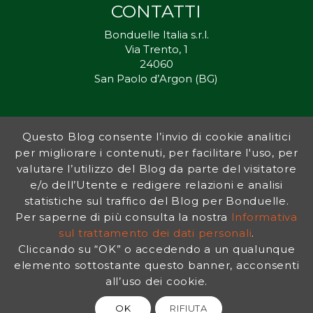
CONTATTI
Bonduelle Italia s.r.l.
Via Trento, 1
24060
San Paolo d’Argon (BG)
Questo Blog consente l’invio di cookie analitici
Inorto.org è dal 2011 il punto di riferimento per gli ortisti italiani, e
per migliorare i contenuti, per facilitare l'uso, per
fornisce preziosi consigli sia ai più esperti che a nuovi interessati.
valutare l’utilizzo del Blog da parte del visitatore
L’obiettivo di Bonduelle è ispirare la transizione verso una dieta a
base vegetale per contribuire al benessere delle persone e del
e/o dell’Utente e redigere relazioni e analisi
pianeta. In questo contesto si inserisce InOrto, simbolo dell’amore
statistiche sul traffico del Blog per Bonduelle.
per la terra e del rispetto dell’ambiente.
Per saperne di più consulta la nostra
Informativa
sul trattamento dei dati personali
.
Cliccando su “OK” o accedendo a un qualunque
INFORMATIVA PRIVACY
|
NOTE LEGALI
elemento sottostante questo banner, acconsenti
all’uso dei cookie.
OK
RIFIUTA