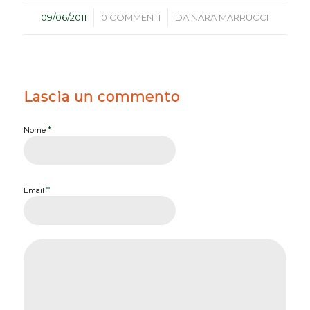
/
/
09/06/2011
0 COMMENTI
DA
NARA MARRUCCI
Lascia un commento
*
Nome
*
Email