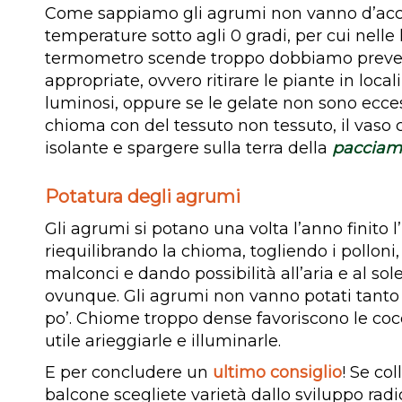
Come sappiamo gli agrumi non vanno d’acc
temperature sotto agli 0 gradi, per cui nelle l
termometro scende troppo dobbiamo preved
appropriate, ovvero ritirare le piante in local
luminosi, oppure se le gelate non sono ecces
chioma con del tessuto non tessuto, il vaso 
isolante e spargere sulla terra della
pacciam
Potatura degli agrumi
Gli agrumi si potano una volta l’anno finito l
riequilibrando la chioma, togliendo i polloni,
malconci e dando possibilità all’aria e al sol
ovunque. Gli agrumi non vanno potati tanto m
po’. Chiome troppo dense favoriscono le cocc
utile arieggiarle e illuminarle.
E per concludere un
ultimo consiglio
! Se co
balcone scegliete varietà dallo sviluppo rad