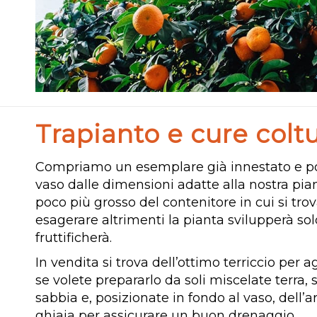
Trapianto e cure coltu
Compriamo un esemplare già innestato e po
vaso dalle dimensioni adatte alla nostra pia
poco più grosso del contenitore in cui si tr
esagerare altrimenti la pianta svilupperà sol
fruttificherà.
In vendita si trova dell’ottimo terriccio per
se volete prepararlo da soli miscelate terra, 
sabbia e, posizionate in fondo al vaso, dell’a
ghiaia per assicurare un buon drenaggio.