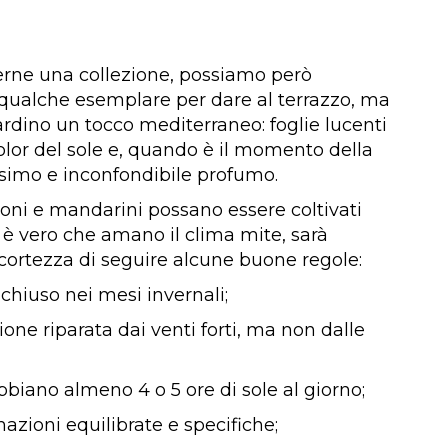
rne una collezione, possiamo però
ualche esemplare per dare al terrazzo, ma
iardino un tocco mediterraneo: foglie lucenti
olor del sole e, quando è il momento della
cissimo e inconfondibile profumo.
ni e mandarini possano essere coltivati
 è vero che amano il clima mite, sarà
ccortezza di seguire alcune buone regole:
 al chiuso nei mesi invernali;
ione riparata dai venti forti, ma non dalle
bbiano almeno 4 o 5 ore di sole al giorno;
mazioni equilibrate e specifiche;