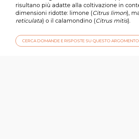
risultano più adatte alla coltivazione in cont
dimensioni ridotte: limone (
Citrus limon
), m
reticulata
) o il calamondino (
Citrus mitis
).
CERCA DOMANDE E RISPOSTE SU QUESTO ARGOMENTO