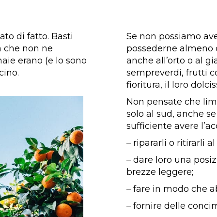
to di fatto. Basti
Se non possiamo ave
a che non ne
possederne almeno q
aie erano (e lo sono
anche all’orto o al g
cino.
sempreverdi, frutti c
fioritura, il loro dol
Non pensate che limo
solo al sud, anche se
sufficiente avere l’a
– ripararli o ritirarli
– dare loro una posiz
brezze leggere;
– fare in modo che a
– fornire delle conci