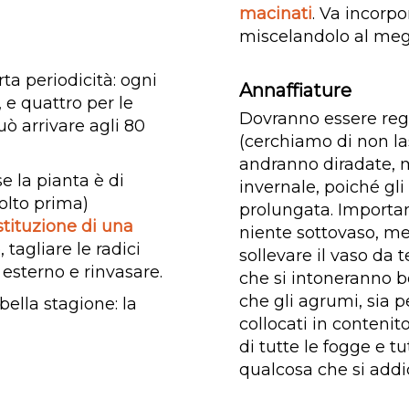
macinati
. Va incorpo
miscelandolo al megl
ta periodicità: ogni
Annaffiature
, e quattro per le
Dovranno essere rego
uò arrivare agli 80
(cerchiamo di non la
andranno diradate, m
e la pianta è di
invernale, poiché gl
olto prima)
prolungata. Importa
stituzione di una
niente sottovaso, me
, tagliare le radici
sollevare il vaso da t
 esterno e rinvasare.
che si intoneranno b
che gli agrumi, sia p
bella stagione: la
collocati in contenit
di tutte le fogge e 
qualcosa che si addic