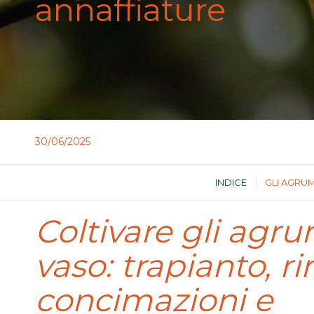
annaffiature
30/06/2025
INDICE
GLI AGRUM
Coltivare gli agru
vaso: trapianto, ri
concimazioni e