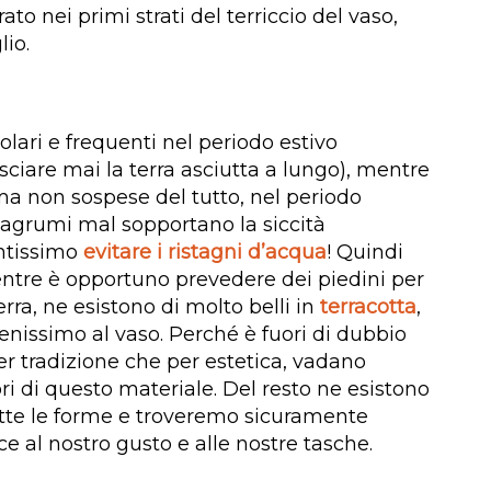
rato nei primi strati del terriccio del vaso,
io.
lari e frequenti nel periodo estivo
sciare mai la terra asciutta a lungo), mentre
a non sospese del tutto, nel periodo
i agrumi mal sopportano la siccità
ntissimo
evitare i ristagni d’acqua
! Quindi
ntre è opportuno prevedere dei piedini per
erra, ne esistono di molto belli in
terracotta
,
enissimo al vaso. Perché è fuori di dubbio
er tradizione che per estetica, vadano
ori di questo materiale. Del resto ne esistono
tutte le forme e troveremo sicuramente
e al nostro gusto e alle nostre tasche.