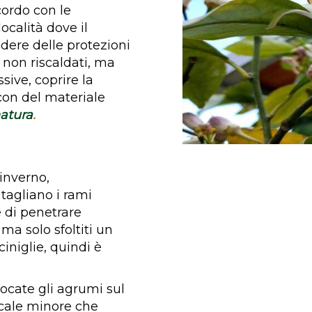
ordo con le
ocalità dove il
ere delle protezioni
i non riscaldati, ma
sive, coprire la
con del materiale
atura
.
’inverno,
 tagliano i rami
e di penetrare
a solo sfoltiti un
iniglie, quindi è
llocate gli agrumi sul
icale minore che