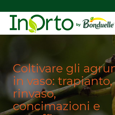
Coltivare gli agru
in vaso: trapianto,
rinvaso,
concimazioni e