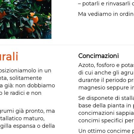
– potarli e rinvasarli 
Ma vediamo in ordin
rali
Concimazioni
Azoto, fosforo e pota
sizioniamolo in un
di cui anche gli ag
nta, solitamente
durante il periodo p
ova già: non dobbiamo
magnesio seppure in
o le radici e non
Se disponete di stal
base della pianta in 
 agrumi già pronto, ma
concimazioni sappia
stallatico maturo,
concimi specifici pe
rgilla espansa o della
Un ottimo concime p