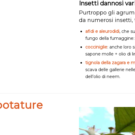
Insetti dannosi var
Purtroppo gli agrumi
da numerosi insetti, t
afidi e aleurodidi
, che s
fungo della fumaggine: 
cocciniglie
: anche loro 
sapone molle + olio di l
tignola della zagara e m
scava delle gallerie nel
dell’olio di neem.
potature