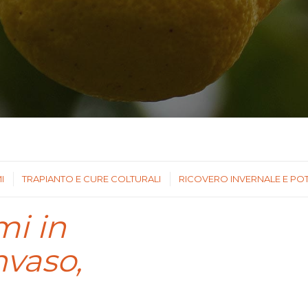
I
TRAPIANTO E CURE COLTURALI
RICOVERO INVERNALE E PO
mi in
nvaso,