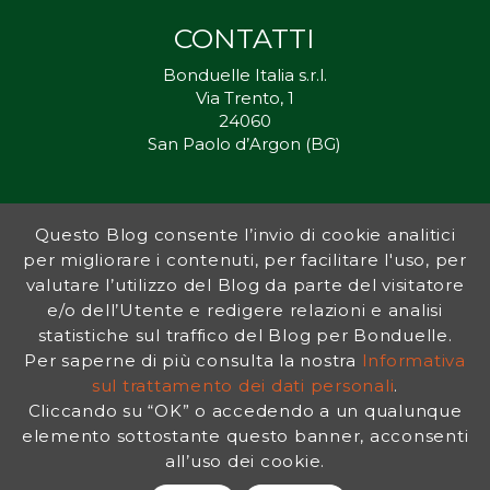
CONTATTI
Bonduelle Italia s.r.l.
Via Trento, 1
24060
San Paolo d’Argon (BG)
Questo Blog consente l’invio di cookie analitici
Inorto.org è dal 2011 il punto di riferimento per gli ortisti italiani, e
per migliorare i contenuti, per facilitare l'uso, per
fornisce preziosi consigli sia ai più esperti che a nuovi interessati.
valutare l’utilizzo del Blog da parte del visitatore
L’obiettivo di Bonduelle è ispirare la transizione verso una dieta a
base vegetale per contribuire al benessere delle persone e del
e/o dell’Utente e redigere relazioni e analisi
pianeta. In questo contesto si inserisce InOrto, simbolo dell’amore
statistiche sul traffico del Blog per Bonduelle.
per la terra e del rispetto dell’ambiente.
Per saperne di più consulta la nostra
Informativa
sul trattamento dei dati personali
.
Cliccando su “OK” o accedendo a un qualunque
INFORMATIVA PRIVACY
|
NOTE LEGALI
elemento sottostante questo banner, acconsenti
all’uso dei cookie.