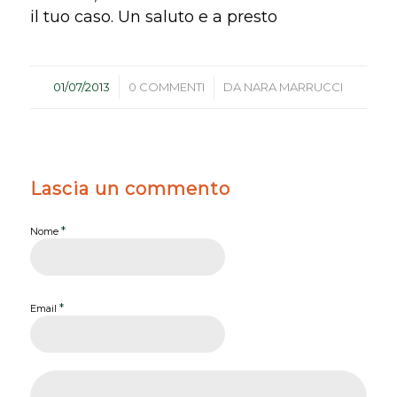
il tuo caso. Un saluto e a presto
/
/
01/07/2013
0 COMMENTI
DA
NARA MARRUCCI
Lascia un commento
*
Nome
*
Email