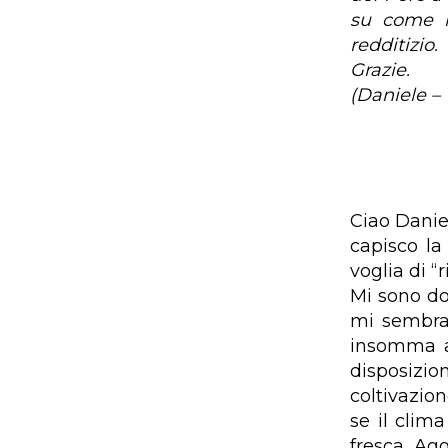
su come i
redditizio.
Grazie.
(Daniele – 
Ciao Danie
capisco la
voglia di “r
Mi sono do
mi sembra 
insomma a 
disposizi
coltivazio
se il clim
fresca. Ag