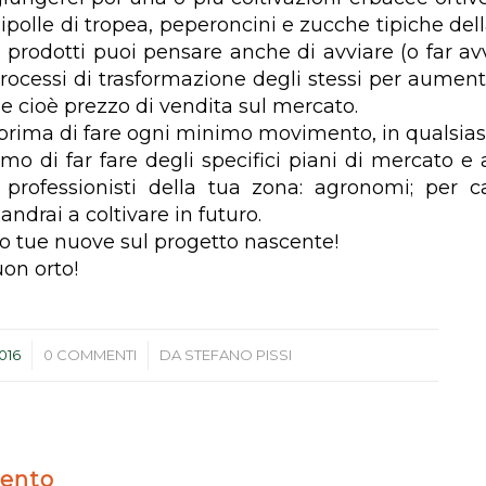
ipolle di tropea, peperoncini e zucche tipiche dell
 prodotti puoi pensare anche di avviare (o far av
processi di trasformazione degli stessi per aument
 e cioè prezzo di vendita sul mercato.
prima di fare ogni minimo movimento, in qualsiasi
amo di far fare degli specifici piani di mercato e
 professionisti della tua zona: agronomi; per 
andrai a coltivare in futuro.
 tue nuove sul progetto nascente!
uon orto!
/
2016
0 COMMENTI
DA
STEFANO PISSI
ento