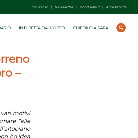
Chi siamo
Newsletter
Bonduelle.it
Accessibilità
DARIO
IN DIRETTA DALL’ORTO
CHIEDILO A SARA
erreno
ro –
 vari motivi
rnare “alle
ll’altopiano
 non ho idea