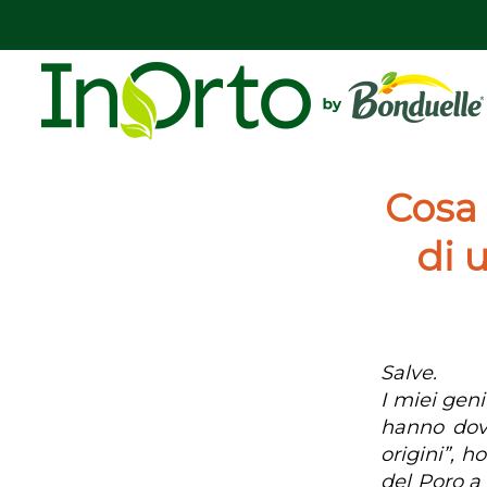
Cosa 
di 
Salve.
I miei geni
hanno dovu
origini”, h
del Poro a 