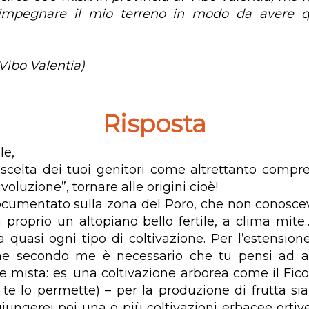
mpegnare il mio terreno in modo da avere q
Vibo Valentia)
Risposta
le,
 scelta dei tuoi genitori come altrettanto compr
ivoluzione”, tornare alle origini cioè!
cumentato sulla zona del Poro, che non conosce
proprio un altopiano bello fertile, a clima mite
quasi ogni tipo di coltivazione. Per l’estension
one secondo me è necessario che tu pensi ad a
ne mista: es. una coltivazione arborea come il Fic
a te lo permette) – per la produzione di frutta si
giungerei poi una o più coltivazioni erbacee orti