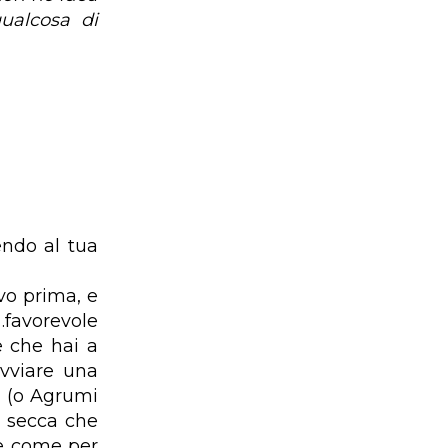
ualcosa di
endo al tua
vo prima, e
…favorevole
e che hai a
vviare una
o (o Agrumi
a secca che
ve come per