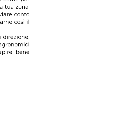
a tua zona.
viare conto
arne così il
 direzione,
 agronomici
capire bene