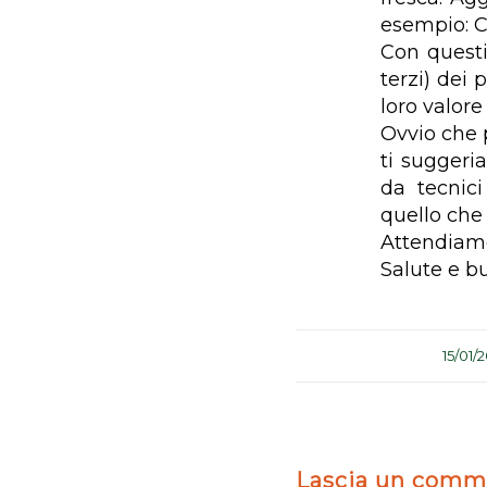
esempio: C
Con questi
terzi) dei 
loro valore
Ovvio che 
ti suggeri
da tecnici
quello che 
Attendiamo
Salute e b
/
15/01/
Lascia un comm