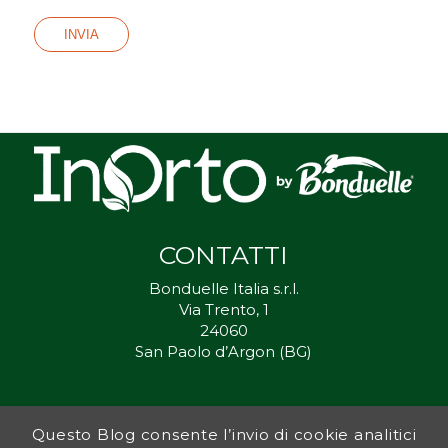
CONTATTI
Bonduelle Italia s.r.l.
Via Trento, 1
24060
San Paolo d’Argon (BG)
Questo Blog consente l’invio di cookie analitici
Inorto.org è dal 2011 il punto di riferimento per gli ortisti italiani, e