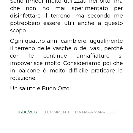
Sono rimedi molto utilizzati nell’orto, ma
che non ho mai sperimentato per
disinfettare il terreno, ma secondo me
potrebbero essere utili anche a questo
scopo.
Ogni quattro anni cambierei ugualmente
il terreno delle vasche o dei vasi, perché
con le continue annaffiature si
impoverisce molto. Consideriamo poi che
in balcone è molto difficile praticare la
rotazione!
Un saluto e Buon Orto!
/
/
16/08/2013
0 COMMENTI
DA
NARA MARRUCCI