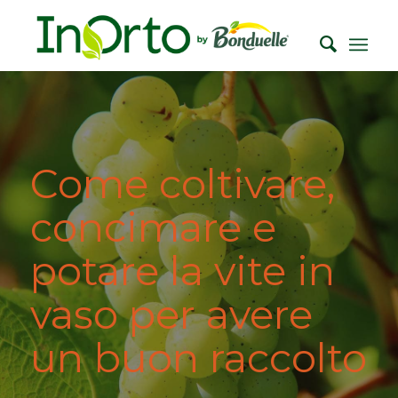
Come coltivare,
concimare e
potare la vite in
vaso per avere
un buon raccolto