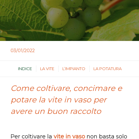
03/01/2022
INDICE
LA VITE
L’IMPIANTO
LA POTATURA
Come coltivare, concimare e
potare la vite in vaso per
avere un buon raccolto
Per coltivare la
vite in vaso
non basta solo