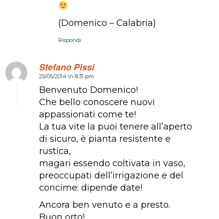
(Domenico – Calabria)
Rispondi
Stefano Pissi
25/05/2014 in 8:31 pm
dice:
Benvenuto Domenico!
Che bello conoscere nuovi
appassionati come te!
La tua vite la puoi tenere all’aperto
di sicuro, è pianta resistente e
rustica,
magari essendo coltivata in vaso,
preoccupati dell’irrigazione e del
concime: dipende date!
Ancora ben venuto e a presto.
Buon orto!