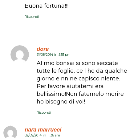
Buona fortuna!!!
Rispondi
dora
31/08/2014 in 5:51 pm
dice:
Al mio bonsai si sono seccate
tutte le foglie, ce l ho da qualche
giorno e nn ne capisco niente.
Per favore aiutatemi era
bellissimo!Non fatemelo morire
ho bisogno di voi!
Rispondi
nara marrucci
02/09/2014 in 11:36 am
dice: