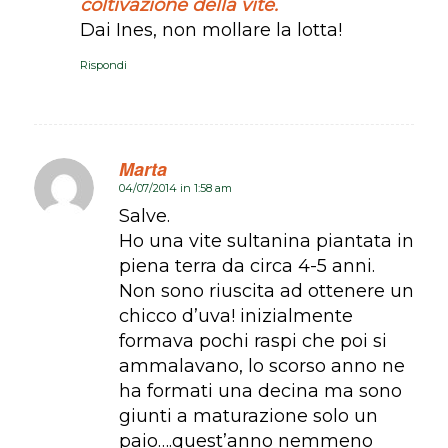
coltivazione della vite.
Dai Ines, non mollare la lotta!
Rispondi
Marta
04/07/2014 in 1:58 am
dice:
Salve.
Ho una vite sultanina piantata in
piena terra da circa 4-5 anni.
Non sono riuscita ad ottenere un
chicco d’uva! inizialmente
formava pochi raspi che poi si
ammalavano, lo scorso anno ne
ha formati una decina ma sono
giunti a maturazione solo un
paio….quest’anno nemmeno