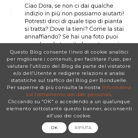
Ciao Dora, se non ci dai qualche
indizio in più non possiamo aiutarti!
Potresti dirci di quale tipo di pianta
si tratta? Dove la tieni? Come la stai
annaffiando? Se hai una foto puoi
mandarcela tramite la nostra pagina
fb? La disperazione non hai mai
Questo Blog consente l’invio di cookie analitici
per migliorare i contenuti, per facilitare l'uso, per
aiutato nessuno, quindi su col
valutare l’utilizzo del Blog da parte del visitatore
morale e troveremo una soluzione!
e/o dell’Utente e redigere relazioni e analisi
Rispondi
statistiche sul traffico del Blog per Bonduelle.
Per saperne di più consulta la nostra
Informativa
sul trattamento dei dati personali
.
Cliccando su “OK” o accedendo a un qualunque
elemento sottostante questo banner, acconsenti
salvatore
all’uso dei cookie.
09/09/2014 in 7:33 am
dice:
Buongiorno a tutti,
OK
RIFIUTA
ho acquistato giorni fà una vite