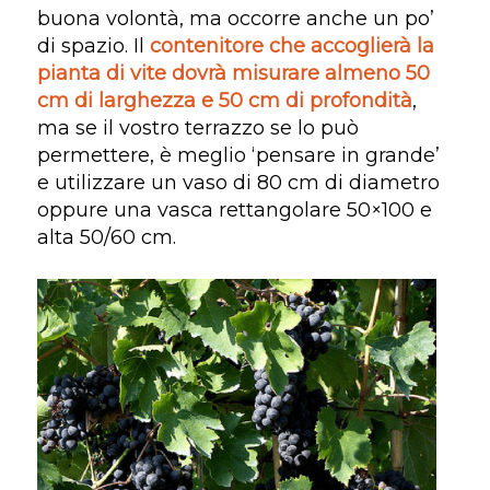
buona volontà, ma occorre anche un po’
di spazio. Il
contenitore che accoglierà la
pianta di vite dovrà misurare almeno 50
cm di larghezza e 50 cm di profondità
,
ma se il vostro terrazzo se lo può
permettere, è meglio ‘pensare in grande’
e utilizzare un vaso di 80 cm di diametro
oppure una vasca rettangolare 50×100 e
alta 50/60 cm.