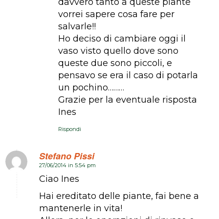
davvero tanto a queste piante
vorrei sapere cosa fare per
salvarle!!
Ho deciso di cambiare oggi il
vaso visto quello dove sono
queste due sono piccoli, e
pensavo se era il caso di potarla
un pochino………
Grazie per la eventuale risposta
Ines
Rispondi
Stefano Pissi
27/06/2014 in 5:54 pm
dice:
Ciao Ines
Hai ereditato delle piante, fai bene a
mantenerle in vita!