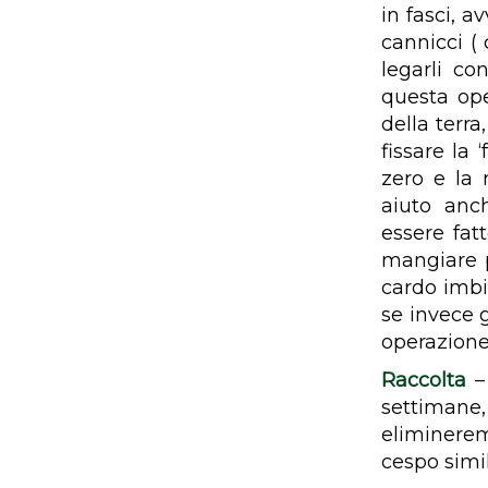
in fasci, a
cannicci (
legarli co
questa ope
della terra
fissare la 
zero e la 
aiuto anc
essere fat
mangiare p
cardo imbia
se invece 
operazione
Raccolta
– 
settimane,
eliminerem
cespo simi