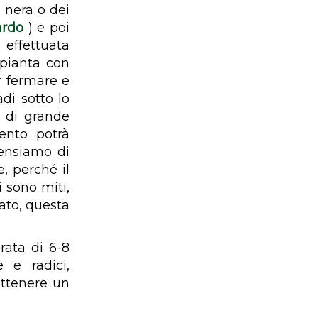
a nera o dei
ardo
) e poi
 effettuata
 pianta con
er fermare e
adi sotto lo
e di grande
ento potrà
pensiamo di
, perché il
i sono miti,
ato, questa
rata di 6-8
e e radici,
ottenere un