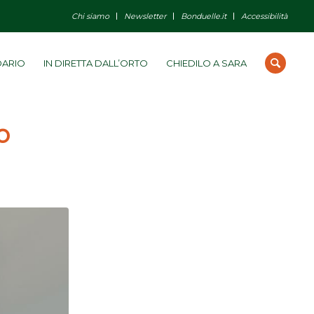
Chi siamo
Newsletter
Bonduelle.it
Accessibilità
DARIO
IN DIRETTA DALL’ORTO
CHIEDILO A SARA
o