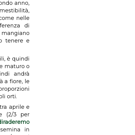
econdo anno,
estibilità,
 come nelle
ferenza di
i mangiano
no tenere e
li, è quindi
me maturo o
indi andrà
 a fiore, le
roporzioni
i orti.
tra aprile e
e (2/3 per
diraderemo
 semina in