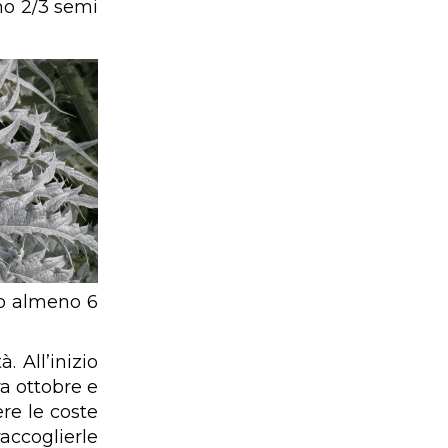
mo 2/3 semi
no almeno 6
. All’inizio
ra ottobre e
re le coste
accoglierle