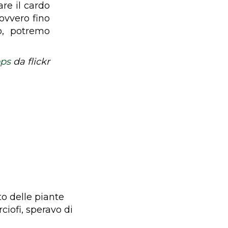
are il cardo
ovvero fino
o, potremo
ps
da flickr
to delle piante
ciofi, speravo di