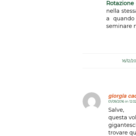
Rotazione
nella stes
a quando 
seminare ne
/
16/12/2
giorgia ca
01/09/2016 in 12:
dice:
Salve,
questa vol
gigantesch
trovare qu