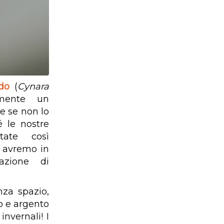
do
(
Cynara
mente un
e se non lo
é le nostre
ate così
o avremo in
azione di
za spazio,
co e argento
invernali! I