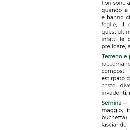
fiori sono 
quando la 
e hanno ci
foglie, i
quest’ult
infatti le
prelibate,
Terreno e 
raccomanda
compost. 
estirpato d
coste div
invadenti, 
Semina
– 
maggio, i
buchetta)
lasciando