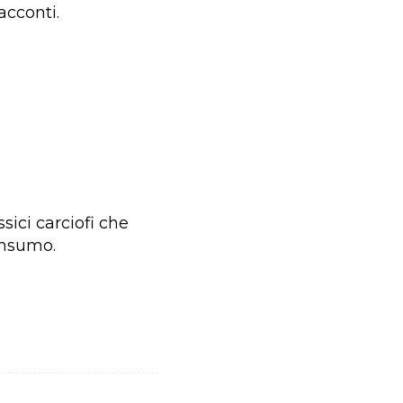
acconti.
sici carciofi che
onsumo.