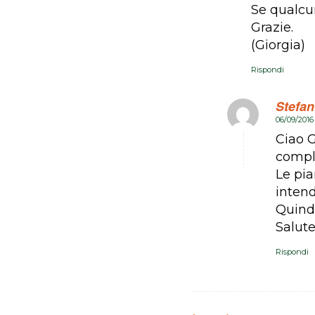
Se qualcu
Grazie.
(Giorgia)
Rispondi
Stefan
06/09/2016
dice:
Ciao G
compli
Le pia
intend
Quind
Salute
Rispondi