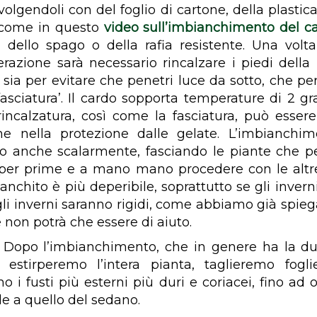
vvolgendoli con del foglio di cartone, della plastic
 come in questo
video sull’imbianchimento del c
n dello spago o della rafia resistente. Una volta
razione sarà necessario rincalzare i piedi della
, sia per evitare che penetri luce da sotto, che p
‘fasciatura’. Il cardo sopporta temperature di 2 gr
rincalzatura, così come la fasciatura, può esser
he nella protezione dalle gelate. L’imbianchim
to anche scalarmente, fasciando le piante che 
er prime e a mano mano procedere con le altre
nchito è più deperibile, soprattutto se gli invern
gli inverni saranno rigidi, come abbiamo già spieg
 non potrà che essere di aiuto.
Dopo l’imbianchimento, che in genere ha la du
 estirperemo l’intera pianta, taglieremo fogli
o i fusti più esterni più duri e coriacei, fino ad 
le a quello del sedano.