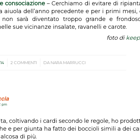
 e consociazione
– Cerchiamo di evitare di ripiant
sa aiuola dell’anno precedente e per i primi mesi, 
non sarà diventato troppo grande e frondos
lle sue vicinanze insalate, ravanelli e carote.
foto di
keep
/
014
2 COMMENTI
DA
NARA MARRUCCI
ccia
02 pm
ta, coltivando i cardi secondo le regole, ho prodot
e e per giunta ha fatto dei boccioli simili a dei car
alcosa di più.