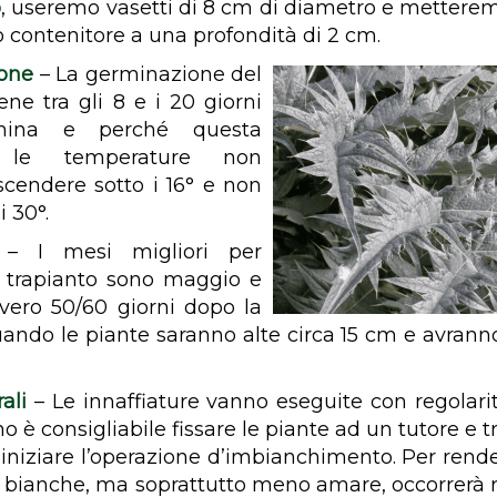
o
, useremo vasetti di 8 cm di diametro e mettere
o contenitore a una profondità di 2 cm.
ione
– La germinazione del
ene tra gli 8 e i 20 giorni
mina e perché questa
, le temperature non
cendere sotto i 16° e non
i 30°.
– I mesi migliori per
l trapianto sono maggio e
vero 50/60 giorni dopo la
ando le piante saranno alte circa 15 cm e avran
rali
– Le innaffiature vanno eseguite con regolarità
o è consigliabile fissare le piante ad un tutore e t
niziare l’operazione d’imbianchimento. Per rende
, bianche, ma soprattutto meno amare, occorrerà r