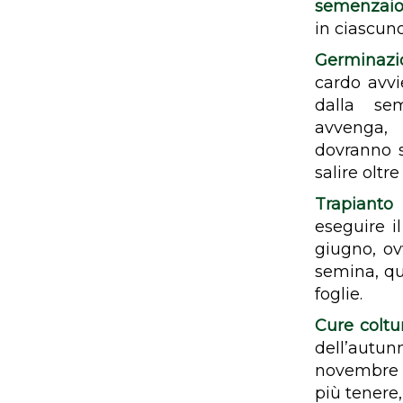
semenzai
in ciascun
Germinaz
cardo avvi
dalla se
avvenga
dovranno s
salire oltre 
Trapianto
eseguire i
giugno, ov
semina, qu
foglie.
Cure coltu
dell’autunn
novembre i
più tenere