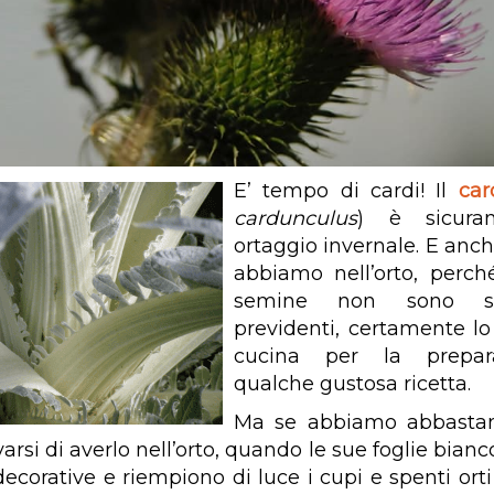
E’ tempo di cardi! Il
car
cardunculus
) è sicura
ortaggio invernale. E anch
abbiamo nell’orto, perch
semine non sono st
previdenti, certamente l
cucina per la prepar
qualche gustosa ricetta.
Ma se abbiamo abbastan
arsi di averlo nell’orto, quando le sue foglie bian
ecorative e riempiono di luce i cupi e spenti orti 