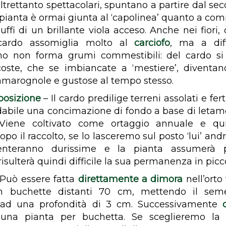
altrettanto spettacolari, spuntano a partire dal s
pianta è ormai giunta al ‘capolinea’ quanto a comm
uffi di un brillante viola acceso. Anche nei fiori,
l cardo assomiglia molto al
carciofo
, ma a dif
imo non forma grumi commestibili: del cardo s
 coste, che se imbiancate a ‘mestiere’, diventa
 amarognole e gustose al tempo stesso.
posizione
– Il cardo predilige terreni assolati e ferti
bile una concimazione di fondo a base di leta
Viene coltivato come ortaggio annuale e qu
opo il raccolto, se lo lasceremo sul posto ‘lui’ andrà
enteranno durissime e la pianta assumerà p
risulterà quindi difficile la sua permanenza in piccol
Può essere fatta
direttamente a dimora
nell’orto 
n buchette distanti 70 cm, mettendo il sem
 ad una profondità di 3 cm. Successivamente
 una pianta per buchetta. Se sceglieremo la