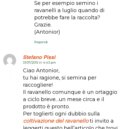
Se per esempio semino i
ravanelli a luglio quando di
potrebbe fare la raccolta?
Grazie.
(Antonior)
Rispondi
Stefano Pissi
01/07/2015 in 4:43 pm
dice:
Ciao Antonior,
tu hai ragione, si semina per
raccogliere!
Il ravanello comunque è un ortaggio
a ciclo breve…un mese circa e il
prodotto è pronto.
Per toglierti ogni dubbio sulla
coltivazione del ravanello
ti invito a
leggerti questo bell’articolo che trovi