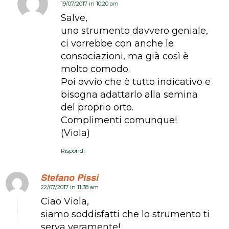
19/07/2017 in 10:20 am
dice:
Salve,
uno strumento davvero geniale,
ci vorrebbe con anche le
consociazioni, ma già così è
molto comodo.
Poi ovvio che è tutto indicativo e
bisogna adattarlo alla semina
del proprio orto.
Complimenti comunque!
(Viola)
Rispondi
Stefano Pissi
22/07/2017 in 11:38 am
dice:
Ciao Viola,
siamo soddisfatti che lo strumento ti
serva veramente!