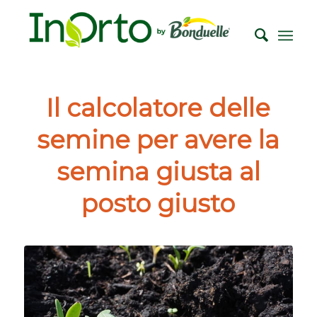
Il calcolatore delle
semine per avere la
semina giusta al
posto giusto