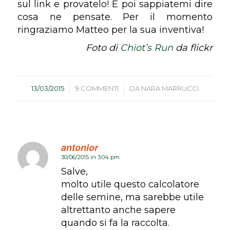
sul link e provatelo! E poi sappiatemi dire
cosa ne pensate. Per il momento
ringraziamo Matteo per la sua inventiva!
Foto di
Chiot’s Run
da flickr
/
/
13/03/2015
9 COMMENTI
DA
NARA MARRUCCI
antonior
30/06/2015 in 3:04 pm
dice:
Salve,
molto utile questo calcolatore
delle semine, ma sarebbe utile
altrettanto anche sapere
quando si fa la raccolta.