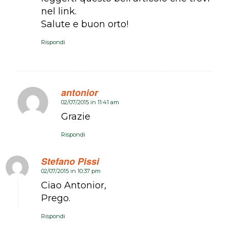
nel link.
Salute e buon orto!
Rispondi
antonior
02/07/2015 in 11:41 am
dice:
Grazie
Rispondi
Stefano Pissi
02/07/2015 in 10:37 pm
dice:
Ciao Antonior,
Prego.
Rispondi