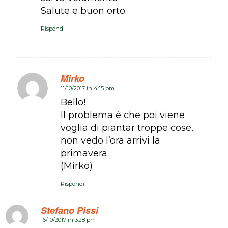
Salute e buon orto.
Rispondi
Mirko
11/10/2017 in 4:15 pm
dice:
Bello!
Il problema è che poi viene
voglia di piantar troppe cose,
non vedo l’ora arrivi la
primavera.
(Mirko)
Rispondi
Stefano Pissi
16/10/2017 in 3:28 pm
dice: