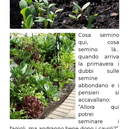
Cosa semino
qui, cosa
semino là…
quando arriva
la primavera i
dubbi sulle
semine
abbondano e i
pensieri si
accavallano:
”Allora qui
potrei
seminare i
fagioli, ma andranno bene dopo i cavoli?”.