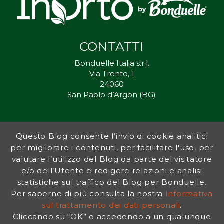
CONTATTI
Bonduelle Italia s.r.l.
Via Trento, 1
24060
San Paolo d’Argon (BG)
Questo Blog consente l’invio di cookie analitici
Inorto.org è dal 2011 il punto di riferimento per gli ortisti italiani, e
per migliorare i contenuti, per facilitare l'uso, per
fornisce preziosi consigli sia ai più esperti che a nuovi interessati.
valutare l’utilizzo del Blog da parte del visitatore
L’obiettivo di Bonduelle è ispirare la transizione verso una dieta a
base vegetale per contribuire al benessere delle persone e del
e/o dell’Utente e redigere relazioni e analisi
pianeta. In questo contesto si inserisce InOrto, simbolo dell’amore
statistiche sul traffico del Blog per Bonduelle.
per la terra e del rispetto dell’ambiente.
Per saperne di più consulta la nostra
Informativa
sul trattamento dei dati personali
.
Cliccando su “OK” o accedendo a un qualunque
INFORMATIVA PRIVACY
|
NOTE LEGALI