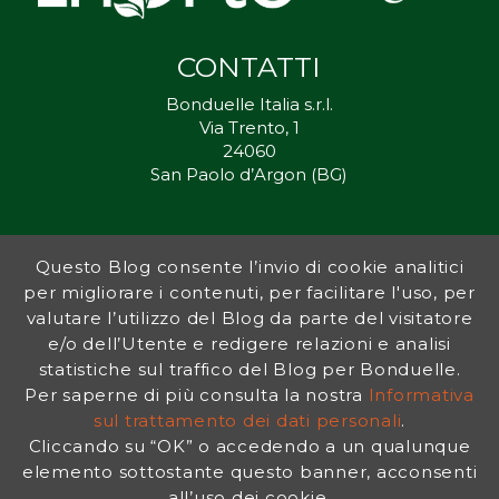
CONTATTI
Bonduelle Italia s.r.l.
Via Trento, 1
24060
San Paolo d’Argon (BG)
Questo Blog consente l’invio di cookie analitici
Inorto.org è dal 2011 il punto di riferimento per gli ortisti italiani, e
per migliorare i contenuti, per facilitare l'uso, per
fornisce preziosi consigli sia ai più esperti che a nuovi interessati.
valutare l’utilizzo del Blog da parte del visitatore
L’obiettivo di Bonduelle è ispirare la transizione verso una dieta a
base vegetale per contribuire al benessere delle persone e del
e/o dell’Utente e redigere relazioni e analisi
pianeta. In questo contesto si inserisce InOrto, simbolo dell’amore
statistiche sul traffico del Blog per Bonduelle.
per la terra e del rispetto dell’ambiente.
Per saperne di più consulta la nostra
Informativa
sul trattamento dei dati personali
.
Cliccando su “OK” o accedendo a un qualunque
INFORMATIVA PRIVACY
|
NOTE LEGALI
elemento sottostante questo banner, acconsenti
all’uso dei cookie.