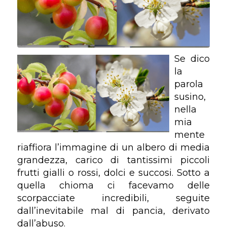
Se dico
la
parola
susino,
nella
mia
mente
riaffiora l’immagine di un albero di media
grandezza, carico di tantissimi piccoli
frutti gialli o rossi, dolci e succosi. Sotto a
quella chioma ci facevamo delle
scorpacciate incredibili, seguite
dall’inevitabile mal di pancia, derivato
dall’abuso.