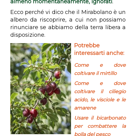
almeno momentaneamente, ignorati
.
Ecco perché vi dico che il Mirabolano è un
albero da riscoprire, a cui non possiamo
rinunciare se abbiamo della terra libera a
disposizione.
Potrebbe
interessarti anche:
Come e dove
coltivare il mirtillo
Come e dove
coltivare il ciliegio
acido, le visciole e le
amarene
Usare il bicarbonato
per combattere la
bolla del pesco