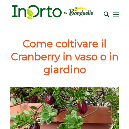
Come coltivare il
Cranberry in vaso o in
giardino