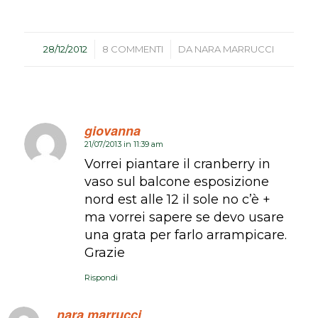
/
/
28/12/2012
8 COMMENTI
DA
NARA MARRUCCI
giovanna
21/07/2013 in 11:39 am
dice:
Vorrei piantare il cranberry in
vaso sul balcone esposizione
nord est alle 12 il sole no c’è +
ma vorrei sapere se devo usare
una grata per farlo arrampicare.
Grazie
Rispondi
nara marrucci