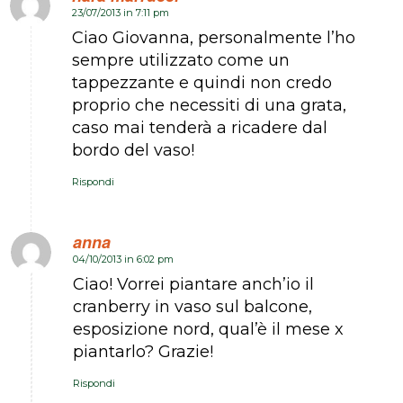
23/07/2013 in 7:11 pm
dice:
Ciao Giovanna, personalmente l’ho
sempre utilizzato come un
tappezzante e quindi non credo
proprio che necessiti di una grata,
caso mai tenderà a ricadere dal
bordo del vaso!
Rispondi
anna
04/10/2013 in 6:02 pm
dice:
Ciao! Vorrei piantare anch’io il
cranberry in vaso sul balcone,
esposizione nord, qual’è il mese x
piantarlo? Grazie!
Rispondi