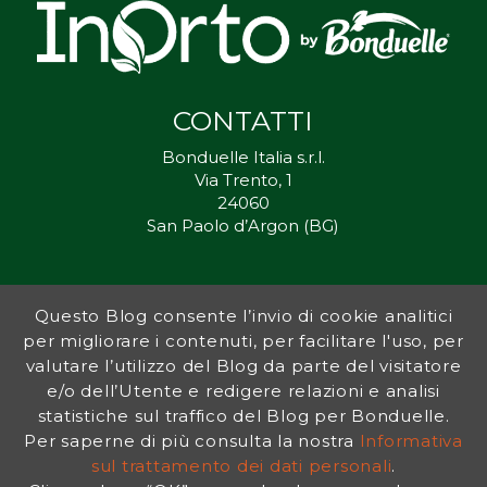
CONTATTI
Bonduelle Italia s.r.l.
Via Trento, 1
24060
San Paolo d’Argon (BG)
Questo Blog consente l’invio di cookie analitici
Inorto.org è dal 2011 il punto di riferimento per gli ortisti italiani, e
per migliorare i contenuti, per facilitare l'uso, per
fornisce preziosi consigli sia ai più esperti che a nuovi interessati.
valutare l’utilizzo del Blog da parte del visitatore
L’obiettivo di Bonduelle è ispirare la transizione verso una dieta a
base vegetale per contribuire al benessere delle persone e del
e/o dell’Utente e redigere relazioni e analisi
pianeta. In questo contesto si inserisce InOrto, simbolo dell’amore
statistiche sul traffico del Blog per Bonduelle.
per la terra e del rispetto dell’ambiente.
Per saperne di più consulta la nostra
Informativa
sul trattamento dei dati personali
.