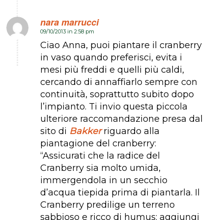
nara marrucci
09/10/2013 in 2:58 pm
dice:
Ciao Anna, puoi piantare il cranberry
in vaso quando preferisci, evita i
mesi più freddi e quelli più caldi,
cercando di annaffiarlo sempre con
continuità, soprattutto subito dopo
l’impianto. Ti invio questa piccola
ulteriore raccomandazione presa dal
sito di
Bakker
riguardo alla
piantagione del cranberry:
“Assicurati che la radice del
Cranberry sia molto umida,
immergendola in un secchio
d’acqua tiepida prima di piantarla. Il
Cranberry predilige un terreno
sabbioso e ricco di humus: aggiungi