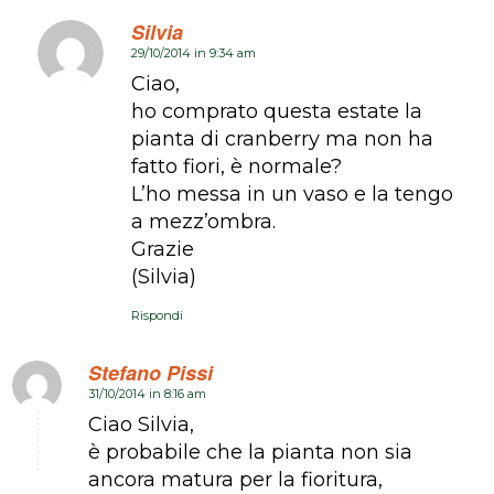
Silvia
29/10/2014 in 9:34 am
dice:
Ciao,
ho comprato questa estate la
pianta di cranberry ma non ha
fatto fiori, è normale?
L’ho messa in un vaso e la tengo
a mezz’ombra.
Grazie
(Silvia)
Rispondi
Stefano Pissi
31/10/2014 in 8:16 am
dice:
Ciao Silvia,
è probabile che la pianta non sia
ancora matura per la fioritura,