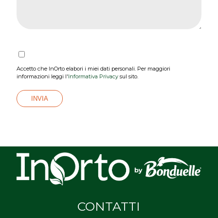
Accetto che InOrto elabori i miei dati personali. Per maggiori
informazioni leggi l'
Informativa Privacy
sul sito.
CONTATTI