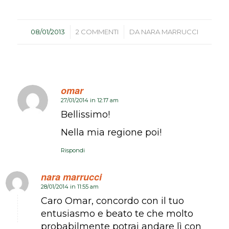
/
/
08/01/2013
2 COMMENTI
DA
NARA MARRUCCI
omar
27/01/2014 in 12:17 am
dice:
Bellissimo!
Nella mia regione poi!
Rispondi
nara marrucci
28/01/2014 in 11:55 am
dice:
Caro Omar, concordo con il tuo
entusiasmo e beato te che molto
probabilmente potrai andare lì con