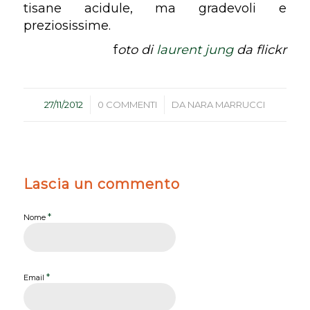
tisane acidule, ma gradevoli e
preziosissime.
f
oto di
laurent jung
da flickr
/
/
27/11/2012
0 COMMENTI
DA
NARA MARRUCCI
Lascia un commento
*
Nome
*
Email