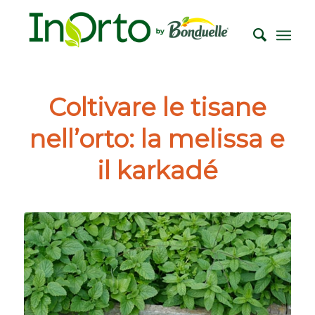
Coltivare le tisane
nell’orto: la melissa e
il karkadé