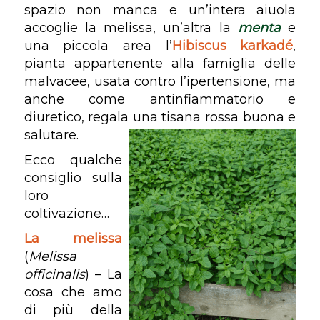
spazio non manca e un’intera aiuola
accoglie la melissa, un’altra la
menta
e
una piccola area l’
Hibiscus karkadé
,
pianta appartenente alla famiglia delle
malvacee, usata contro l’ipertensione, ma
anche come antinfiammatorio e
diuretico, regala una tisana rossa buona e
salutare.
Ecco qualche
consiglio sulla
loro
coltivazione…
La melissa
(
Melissa
officinalis
) – La
cosa che amo
di più della