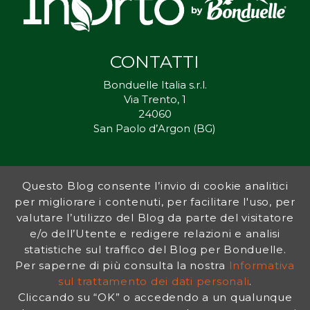
CONTATTI
Bonduelle Italia s.r.l.
Via Trento, 1
24060
San Paolo d’Argon (BG)
Questo Blog consente l’invio di cookie analitici
Inorto.org è dal 2011 il punto di riferimento per gli ortisti italiani, e
per migliorare i contenuti, per facilitare l'uso, per
fornisce preziosi consigli sia ai più esperti che a nuovi interessati.
valutare l’utilizzo del Blog da parte del visitatore
L’obiettivo di Bonduelle è ispirare la transizione verso una dieta a
base vegetale per contribuire al benessere delle persone e del
e/o dell’Utente e redigere relazioni e analisi
pianeta. In questo contesto si inserisce InOrto, simbolo dell’amore
statistiche sul traffico del Blog per Bonduelle.
per la terra e del rispetto dell’ambiente.
Per saperne di più consulta la nostra
Informativa
sul trattamento dei dati personali
.
Cliccando su “OK” o accedendo a un qualunque
INFORMATIVA PRIVACY
|
NOTE LEGALI