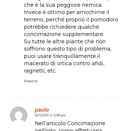
che è la sua peggiore nemica.
Invece è ottimo per arricchirne il
terreno, perché proprio il pomodoro
potrebbe richiedere qualche
concimazione supplementare.
Su tutte le altre piante che non
soffrono questo tipo di problema,
puoi usare tranquillamente il
macerato di ortica contro afidi,
ragnetti, etc.
Rispondi
paolo
10/12/2011 in 5:08 pm
dice:
Nell’articolo Concimazione
nell’orto, come effettuarla