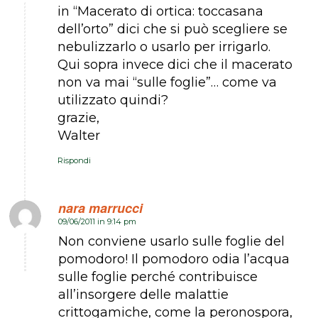
in “Macerato di ortica: toccasana
dell’orto” dici che si può scegliere se
nebulizzarlo o usarlo per irrigarlo.
Qui sopra invece dici che il macerato
non va mai “sulle foglie”… come va
utilizzato quindi?
grazie,
Walter
Rispondi
nara marrucci
09/06/2011 in 9:14 pm
dice:
Non conviene usarlo sulle foglie del
pomodoro! Il pomodoro odia l’acqua
sulle foglie perché contribuisce
all’insorgere delle malattie
crittogamiche, come la peronospora,