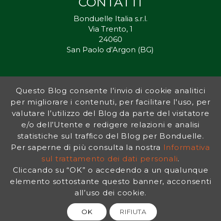
CONTATTI
Bonduelle Italia s.r.l.
Via Trento, 1
24060
San Paolo d’Argon (BG)
Questo Blog consente l’invio di cookie analitici
Inorto.org è dal 2011 il punto di riferimento per gli ortisti italiani, e
per migliorare i contenuti, per facilitare l'uso, per
fornisce preziosi consigli sia ai più esperti che a nuovi interessati.
valutare l’utilizzo del Blog da parte del visitatore
L’obiettivo di Bonduelle è ispirare la transizione verso una dieta a
base vegetale per contribuire al benessere delle persone e del
e/o dell’Utente e redigere relazioni e analisi
pianeta. In questo contesto si inserisce InOrto, simbolo dell’amore
statistiche sul traffico del Blog per Bonduelle.
per la terra e del rispetto dell’ambiente.
Per saperne di più consulta la nostra
Informativa
sul trattamento dei dati personali
.
Cliccando su “OK” o accedendo a un qualunque
INFORMATIVA PRIVACY
|
NOTE LEGALI
elemento sottostante questo banner, acconsenti
all’uso dei cookie.
OK
RIFIUTA
© 2026 Bonduelle InOrto