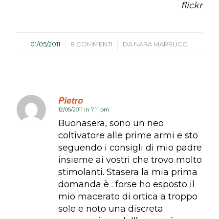
flickr
/
/
01/05/2011
8 COMMENTI
DA
NARA MARRUCCI
Pietro
12/05/2011 in 7:11 pm
dice:
Buonasera, sono un neo
coltivatore alle prime armi e sto
seguendo i consigli di mio padre
insieme ai vostri che trovo molto
stimolanti. Stasera la mia prima
domanda è : forse ho esposto il
mio macerato di ortica a troppo
sole e noto una discreta