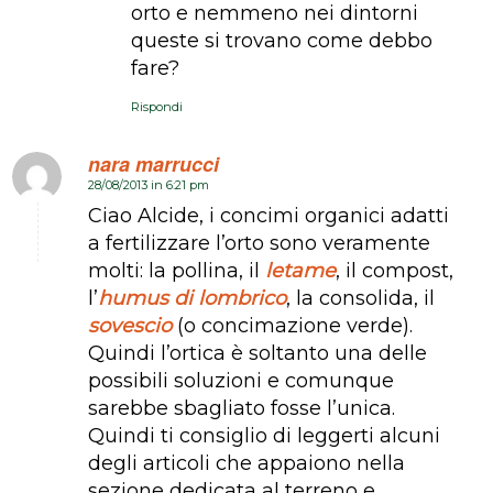
orto e nemmeno nei dintorni
queste si trovano come debbo
fare?
Rispondi
nara marrucci
28/08/2013 in 6:21 pm
dice:
Ciao Alcide, i concimi organici adatti
a fertilizzare l’orto sono veramente
molti: la pollina, il
letame
, il compost,
l’
humus di lombrico
, la consolida, il
sovescio
(o concimazione verde).
Quindi l’ortica è soltanto una delle
possibili soluzioni e comunque
sarebbe sbagliato fosse l’unica.
Quindi ti consiglio di leggerti alcuni
degli articoli che appaiono nella
sezione dedicata al terreno e