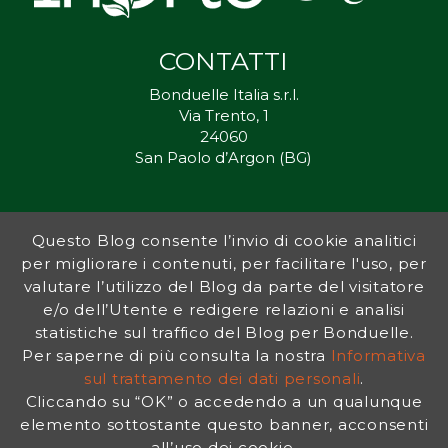
CONTATTI
Bonduelle Italia s.r.l.
Via Trento, 1
24060
San Paolo d’Argon (BG)
Questo Blog consente l’invio di cookie analitici
Inorto.org è dal 2011 il punto di riferimento per gli ortisti italiani, e
per migliorare i contenuti, per facilitare l'uso, per
fornisce preziosi consigli sia ai più esperti che a nuovi interessati.
valutare l’utilizzo del Blog da parte del visitatore
L’obiettivo di Bonduelle è ispirare la transizione verso una dieta a
base vegetale per contribuire al benessere delle persone e del
e/o dell’Utente e redigere relazioni e analisi
pianeta. In questo contesto si inserisce InOrto, simbolo dell’amore
statistiche sul traffico del Blog per Bonduelle.
per la terra e del rispetto dell’ambiente.
Per saperne di più consulta la nostra
Informativa
sul trattamento dei dati personali
.
Cliccando su “OK” o accedendo a un qualunque
INFORMATIVA PRIVACY
|
NOTE LEGALI
elemento sottostante questo banner, acconsenti
all’uso dei cookie.