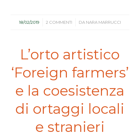
/
/
18/02/2019
2 COMMENTI
DA
NARA MARRUCCI
L’orto artistico
‘Foreign farmers’
e la coesistenza
di ortaggi locali
e stranieri