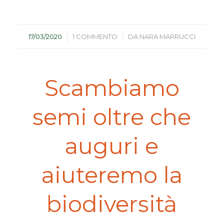
/
/
17/03/2020
1 COMMENTO
DA
NARA MARRUCCI
Scambiamo
semi oltre che
auguri e
aiuteremo la
biodiversità