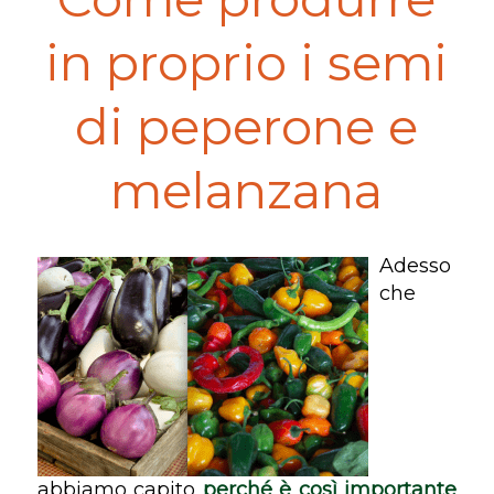
in proprio i semi
di peperone e
melanzana
Adesso
che
abbiamo capito
perché è così importante