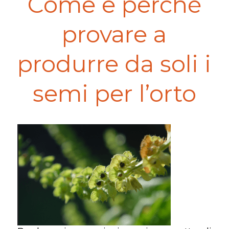
Come e perché
provare a
produrre da soli i
semi per l’orto