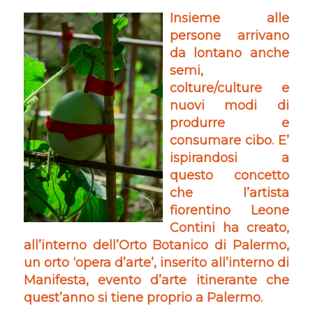
Insieme alle
persone arrivano
da lontano anche
semi,
colture/culture e
nuovi modi di
produrre e
consumare cibo. E’
ispirandosi a
questo concetto
che l’artista
fiorentino Leone
Contini ha creato,
all’interno dell’Orto Botanico di Palermo,
un orto ‘opera d’arte’, inserito all’interno di
Manifesta, evento d’arte itinerante che
quest’anno si tiene proprio a Palermo.