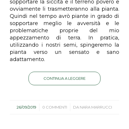
sopportare la siccità e il terreno povero e
ovviamente li trasmetteranno alla pianta.
Quindi nel tempo avrò piante in grado di
sopportare meglio le avversità e le
problematiche proprie del mio
appezzamento di terra. In pratica,
utilizzando i nostri semi, spingeremo la
pianta verso un sensato e sano
adattamento.
CONTINUA A LEGGERE
/
/
26/09/2019
0 COMMENTI
DA
NARA MARRUCCI