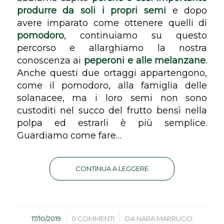
produrre da soli i propri semi
e dopo
avere imparato come ottenere quelli di
pomodoro
, continuiamo su questo
percorso e allarghiamo la nostra
conoscenza
ai
peperoni e alle melanzane
.
Anche questi due ortaggi appartengono,
come il pomodoro, alla famiglia delle
solanacee, ma i loro semi non sono
custoditi nel succo del frutto bensì nella
polpa ed estrarli è più semplice.
Guardiamo come fare…
CONTINUA A LEGGERE
/
/
17/10/2019
0 COMMENTI
DA
NARA MARRUCCI