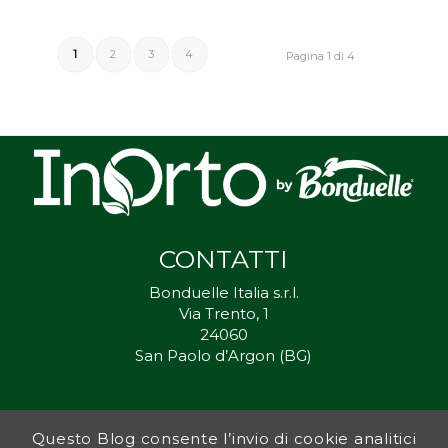
1
2
3
4
Pagina 1 di 4
CONTATTI
Bonduelle Italia s.r.l.
Via Trento, 1
24060
San Paolo d’Argon (BG)
Questo Blog consente l’invio di cookie analitici
Inorto.org è dal 2011 il punto di riferimento per gli ortisti italiani, e