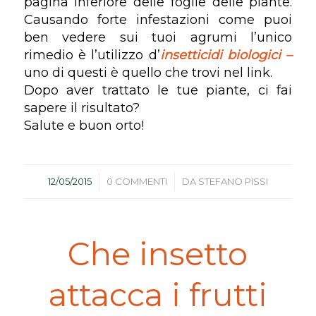
pagina inferiore delle foglie delle piante.
Causando forte infestazioni come puoi
ben vedere sui tuoi agrumi l’unico
rimedio è l’utilizzo d’
insetticidi biologici –
uno di questi è quello che trovi nel link.
Dopo aver trattato le tue piante, ci fai
sapere il risultato?
Salute e buon orto!
/
/
12/05/2015
0 COMMENTI
DA
STEFANO PISSI
Che insetto
attacca i frutti