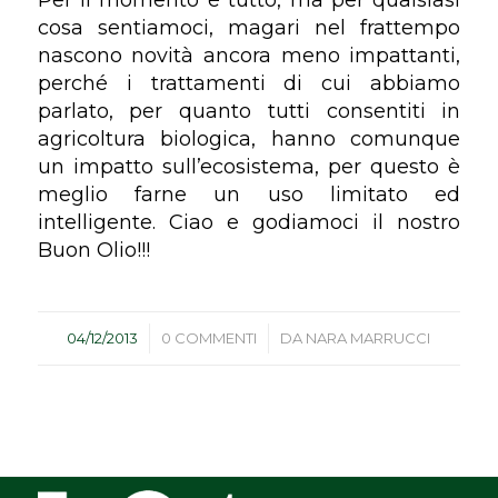
cosa sentiamoci, magari nel frattempo
nascono novità ancora meno impattanti,
perché i trattamenti di cui abbiamo
parlato, per quanto tutti consentiti in
agricoltura biologica, hanno comunque
un impatto sull’ecosistema, per questo è
meglio farne un uso limitato ed
intelligente. Ciao e godiamoci il nostro
Buon Olio!!!
/
/
04/12/2013
0 COMMENTI
DA
NARA MARRUCCI