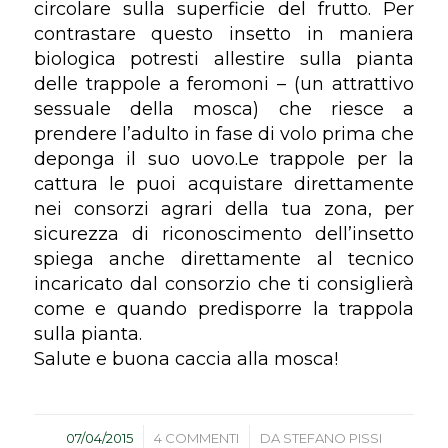
circolare sulla superficie del frutto. Per
contrastare questo insetto in maniera
biologica potresti allestire sulla pianta
delle trappole a feromoni – (un attrattivo
sessuale della mosca) che riesce a
prendere l’adulto in fase di volo prima che
deponga il suo uovo.Le trappole per la
cattura le puoi acquistare direttamente
nei consorzi agrari della tua zona, per
sicurezza di riconoscimento dell’insetto
spiega anche direttamente al tecnico
incaricato dal consorzio che ti consiglierà
come e quando predisporre la trappola
sulla pianta.
Salute e buona caccia alla mosca!
/
/
07/04/2015
4 COMMENTI
DA
STEFANO PISSI