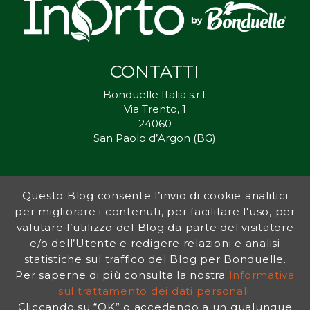
CONTATTI
Bonduelle Italia s.r.l.
Via Trento, 1
24060
San Paolo d’Argon (BG)
Questo Blog consente l’invio di cookie analitici
Inorto.org è dal 2011 il punto di riferimento per gli ortisti italiani, e
per migliorare i contenuti, per facilitare l'uso, per
fornisce preziosi consigli sia ai più esperti che a nuovi interessati.
valutare l’utilizzo del Blog da parte del visitatore
L’obiettivo di Bonduelle è ispirare la transizione verso una dieta a
base vegetale per contribuire al benessere delle persone e del
e/o dell’Utente e redigere relazioni e analisi
pianeta. In questo contesto si inserisce InOrto, simbolo dell’amore
statistiche sul traffico del Blog per Bonduelle.
per la terra e del rispetto dell’ambiente.
Per saperne di più consulta la nostra
Informativa
sul trattamento dei dati personali
.
Cliccando su “OK” o accedendo a un qualunque