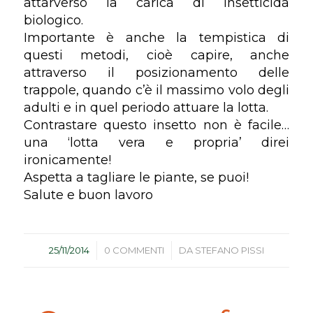
attarverso la carica di insetticida
biologico.
Importante è anche la tempistica di
questi metodi, cioè capire, anche
attraverso il posizionamento delle
trappole, quando c’è il massimo volo degli
adulti e in quel periodo attuare la lotta.
Contrastare questo insetto non è facile…
una ‘lotta vera e propria’ direi
ironicamente!
Aspetta a tagliare le piante, se puoi!
Salute e buon lavoro
/
/
25/11/2014
0 COMMENTI
DA
STEFANO PISSI