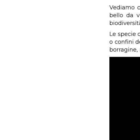
Vediamo co
bello da v
biodiversit
Le specie d
o confini d
borragine, 