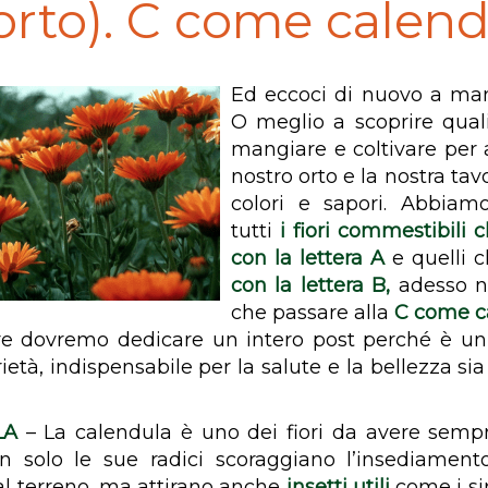
’orto). C come calen
Ed eccoci di nuovo a mang
O meglio a scoprire qual
mangiare e coltivare per a
nostro orto e la nostra tav
colori e sapori. Abbiamo
tutti
i fiori commestibili 
con la lettera A
e quelli 
con la lettera B
,
adesso no
che passare alla
C come c
re dovremo dedicare un intero post perché è un 
ietà, indispensabile per la salute e la bellezza si
LA
– La calendula è uno dei fiori da avere sempre
 solo le sue radici scoraggiano l’insediament
dal terreno, ma attirano anche
insetti utili
come i sirf