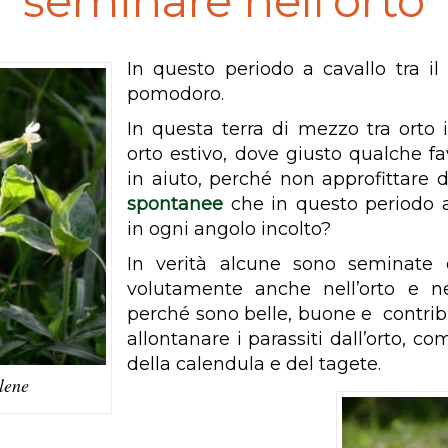
seminare nell’orto
In questo periodo a cavallo tra il 
pomodoro.
In questa terra di mezzo tra orto 
orto estivo, dove giusto qualche fa
in aiuto, perché non approfittare 
spontanee
che in questo periodo
in ogni angolo incolto?
In verità alcune sono seminate e
volutamente anche nell’orto e ne
perché sono belle, buone e contri
allontanare i parassiti dall’orto, c
della calendula e del tagete.
lene