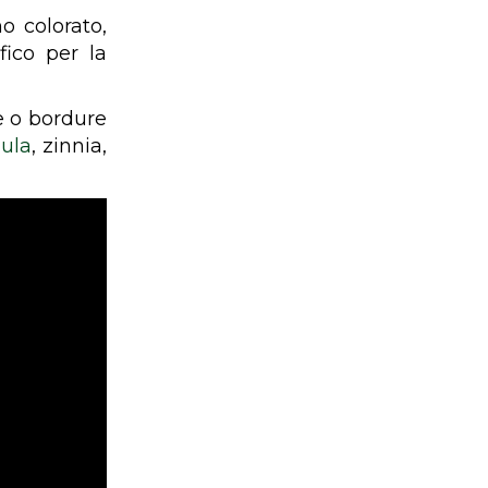
o colorato,
fico per la
le o bordure
ula
, zinnia,