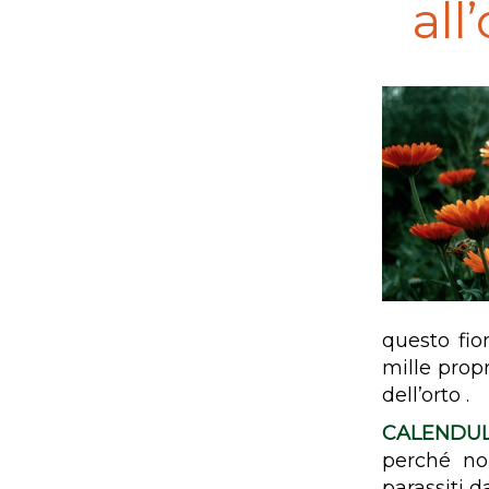
all
questo fio
mille propr
dell’orto .
CALENDU
perché non
parassiti 