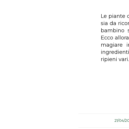
Le piante 
sia da ric
bambino s
Ecco allora
magiare i
ingredient
ripieni vari.
/
21/04/2