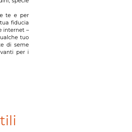
ini, specie
re te e per
tua fiducia
 internet –
qualche tuo
rte di seme
vanti per i
ili