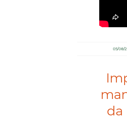
/
05/08/
Imp
mang
da 