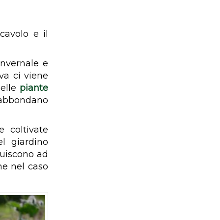
cavolo e il
invernale e
va ci viene
delle
piante
 abbondano
 coltivate
l giardino
buiscono ad
ome nel caso