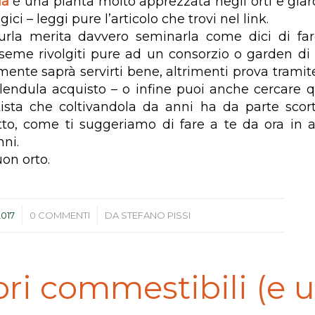
la
è una pianta molto apprezzata negli orti e giard
gici – leggi pure l’articolo che trovi nel link.
urla merita davvero seminarla come dici di fa
l seme rivolgiti pure ad un consorzio o garden di 
mente saprà servirti bene, altrimenti prova tramite
lendula acquisto – o infine puoi anche cercare 
tista che coltivandola da anni ha da parte sco
to, come ti suggeriamo di fare a te da ora in a
nni.
on orto.
/
2017
0 COMMENTI
DA
STEFANO PISSI
ori commestibili (e ut