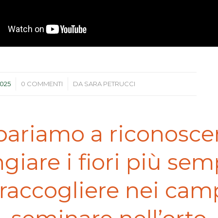
/
2025
0 COMMENTI
DA
SARA PETRUCCI
ariamo a riconosce
iare i fiori più semp
raccogliere nei cam