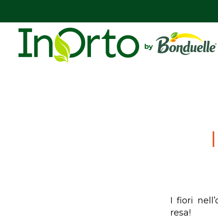
I fiori ne
resa!