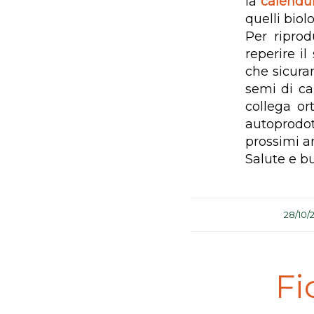
la
calendu
quelli biolo
Per riprod
reperire i
che sicura
semi di ca
collega or
autoprodot
prossimi a
Salute e bu
/
28/10/
Fi