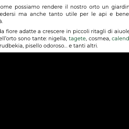
me possiamo rendere il nostro orto un giardin
edersi ma anche tanto utile per le api e bene
à.
a fiore adatte a crescere in piccoli ritagli di aiuo
ell’orto sono tante: nigella,
tagete
, cosmea,
calend
rudbekia, pisello odoroso… e tanti altri.