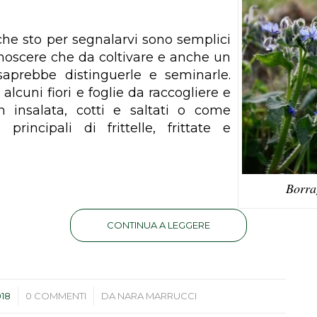
che sto per segnalarvi sono semplici
onoscere che da coltivare e anche un
aprebbe distinguerle e seminarle.
 alcuni fiori e foglie da raccogliere e
n insalata, cotti e saltati o come
i principali di frittelle, frittate e
Borra
CONTINUA A LEGGERE
/
018
0 COMMENTI
DA
NARA MARRUCCI