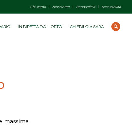
Chi siamo
Newsletter
Bonduelle.it
Accessibilità
DARIO
IN DIRETTA DALL’ORTO
CHIEDILO A SARA
o
a e massima