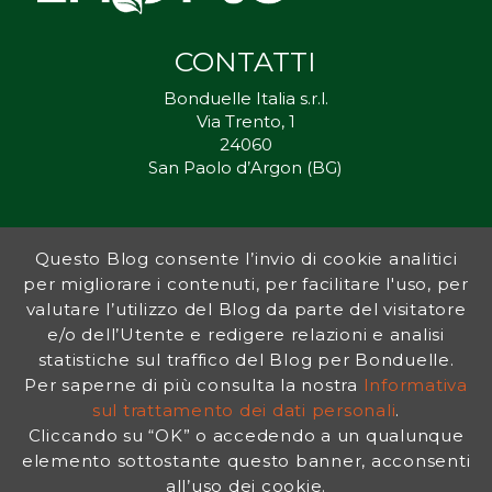
CONTATTI
Bonduelle Italia s.r.l.
Via Trento, 1
24060
San Paolo d’Argon (BG)
Questo Blog consente l’invio di cookie analitici
Inorto.org è dal 2011 il punto di riferimento per gli ortisti italiani, e
per migliorare i contenuti, per facilitare l'uso, per
fornisce preziosi consigli sia ai più esperti che a nuovi interessati.
valutare l’utilizzo del Blog da parte del visitatore
L’obiettivo di Bonduelle è ispirare la transizione verso una dieta a
base vegetale per contribuire al benessere delle persone e del
e/o dell’Utente e redigere relazioni e analisi
pianeta. In questo contesto si inserisce InOrto, simbolo dell’amore
statistiche sul traffico del Blog per Bonduelle.
per la terra e del rispetto dell’ambiente.
Per saperne di più consulta la nostra
Informativa
sul trattamento dei dati personali
.
Cliccando su “OK” o accedendo a un qualunque
INFORMATIVA PRIVACY
|
NOTE LEGALI
elemento sottostante questo banner, acconsenti
all’uso dei cookie.