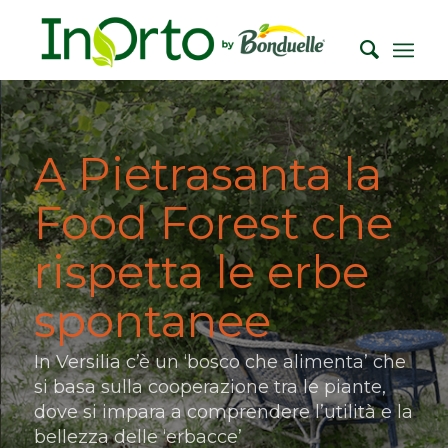
A Pietrasanta la
Food Forest che
rispetta le erbe
spontanee
In Versilia c’è un ‘bosco che alimenta’ che
si basa sulla cooperazione tra le piante,
dove si impara a comprendere l’utilità e la
bellezza delle ‘erbacce’