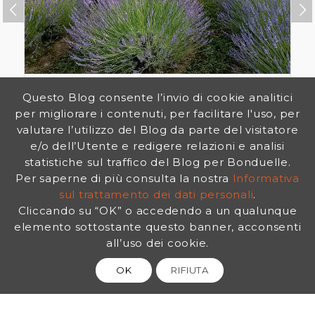
Succ
COLTIVARE LA LAVANDA – VIDEO
Questo Blog consente l’invio di cookie analitici
TUTORIAL
per migliorare i contenuti, per facilitare l'uso, per
valutare l’utilizzo del Blog da parte del visitatore
e/o dell’Utente e redigere relazioni e analisi
statistiche sul traffico del Blog per Bonduelle.
Per saperne di più consulta la nostra
Informativa
sul trattamento dei dati personali
.
Cliccando su “OK” o accedendo a un qualunque
elemento sottostante questo banner, acconsenti
all’uso dei cookie.
OK
RIFIUTA