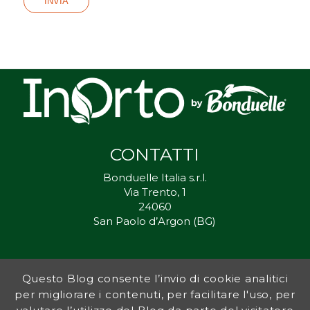
CONTATTI
Bonduelle Italia s.r.l.
Via Trento, 1
24060
San Paolo d’Argon (BG)
Questo Blog consente l’invio di cookie analitici
Inorto.org è dal 2011 il punto di riferimento per gli ortisti italiani, e
per migliorare i contenuti, per facilitare l'uso, per
fornisce preziosi consigli sia ai più esperti che a nuovi interessati.