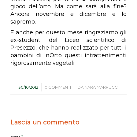
gioco dell’orto. Ma come sarà alla fine?
Ancora novembre e dicembre e lo
sapremo.
E anche per questo mese ringraziamo gli
ex-studenti del Liceo scientifico di
Presezzo, che hanno realizzato per tutti i
bambini di InOrto questi intrattenimenti
rigorosamente vegetali.
/
/
30/10/2012
0 COMMENTI
DA
NARA MARRUCCI
Lascia un commento
*
Nome