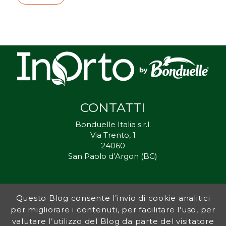
CONTATTI
Bonduelle Italia s.r.l.
Via Trento, 1
24060
San Paolo d’Argon (BG)
Questo Blog consente l’invio di cookie analitici
Inorto.org è dal 2011 il punto di riferimento per gli ortisti italiani, e
per migliorare i contenuti, per facilitare l'uso, per
fornisce preziosi consigli sia ai più esperti che a nuovi interessati.
valutare l’utilizzo del Blog da parte del visitatore
L’obiettivo di Bonduelle è ispirare la transizione verso una dieta a