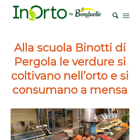
Alla scuola Binotti di
Pergola le verdure si
coltivano nell’orto e si
consumano a mensa