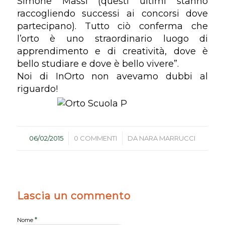
Simone Massi (questi ultimi stanno
raccogliendo successi ai concorsi dove
partecipano). Tutto ciò conferma che
l’orto è uno straordinario luogo di
apprendimento e di creatività, dove è
bello studiare e dove è bello vivere”.
Noi di InOrto non avevamo dubbi al
riguardo!
/
/
06/02/2015
0 COMMENTI
DA
NARA MARRUCCI
Lascia un commento
*
Nome