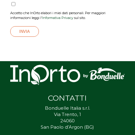
Accetto che InOrto elabori i miei dati personali. Per maggiori
informazioni leggi l'
Informativa Privacy
sul sito.
CONTATTI
Bonduelle Italia s.r.l.
Via Trento, 1
24060
San Paolo d’Argon (BG)