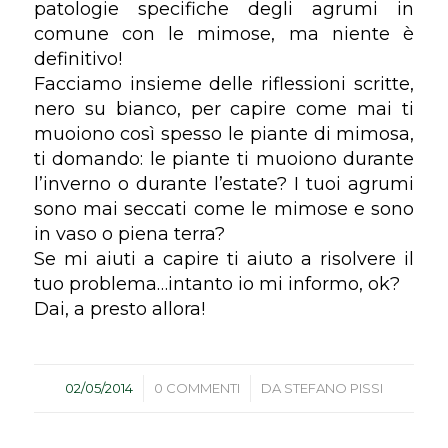
patologie specifiche degli agrumi in
comune con le mimose, ma niente è
definitivo!
Facciamo insieme delle riflessioni scritte,
nero su bianco, per capire come mai ti
muoiono così spesso le piante di mimosa,
ti domando: le piante ti muoiono durante
l’inverno o durante l’estate? I tuoi agrumi
sono mai seccati come le mimose e sono
in vaso o piena terra?
Se mi aiuti a capire ti aiuto a risolvere il
tuo problema…intanto io mi informo, ok?
Dai, a presto allora!
/
/
02/05/2014
0 COMMENTI
DA
STEFANO PISSI