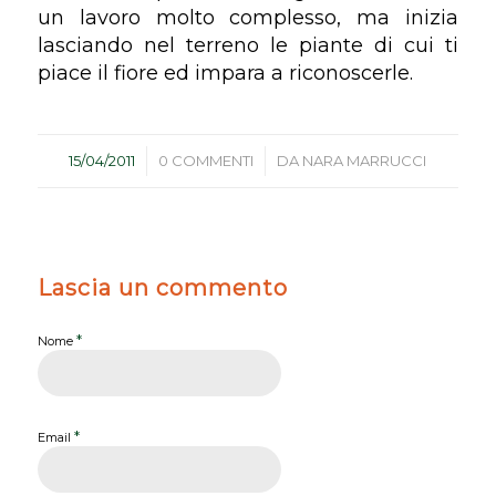
un lavoro molto complesso, ma inizia
lasciando nel terreno le piante di cui ti
piace il fiore ed impara a riconoscerle.
/
/
15/04/2011
0 COMMENTI
DA
NARA MARRUCCI
Lascia un commento
*
Nome
*
Email