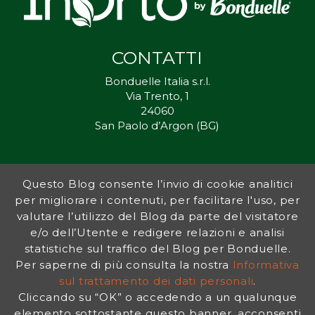
CONTATTI
Bonduelle Italia s.r.l.
Via Trento, 1
24060
San Paolo d’Argon (BG)
Questo Blog consente l’invio di cookie analitici
Inorto.org è dal 2011 il punto di riferimento per gli ortisti italiani, e
per migliorare i contenuti, per facilitare l'uso, per
fornisce preziosi consigli sia ai più esperti che a nuovi interessati.
valutare l’utilizzo del Blog da parte del visitatore
L’obiettivo di Bonduelle è ispirare la transizione verso una dieta a
base vegetale per contribuire al benessere delle persone e del
e/o dell’Utente e redigere relazioni e analisi
pianeta. In questo contesto si inserisce InOrto, simbolo dell’amore
statistiche sul traffico del Blog per Bonduelle.
per la terra e del rispetto dell’ambiente.
Per saperne di più consulta la nostra
Informativa
sul trattamento dei dati personali
.
Cliccando su “OK” o accedendo a un qualunque
INFORMATIVA PRIVACY
|
NOTE LEGALI
elemento sottostante questo banner, acconsenti