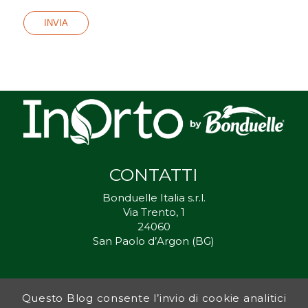
CONTATTI
Bonduelle Italia s.r.l.
Via Trento, 1
24060
San Paolo d’Argon (BG)
Questo Blog consente l’invio di cookie analitici
Inorto.org è dal 2011 il punto di riferimento per gli ortisti italiani, e