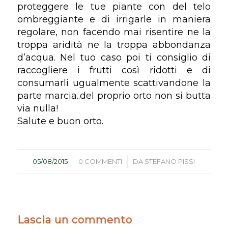
proteggere le tue piante con del telo
ombreggiante e di irrigarle in maniera
regolare, non facendo mai risentire ne la
troppa aridità ne la troppa abbondanza
d’acqua. Nel tuo caso poi ti consiglio di
raccogliere i frutti così ridotti e di
consumarli ugualmente scattivandone la
parte marcia..del proprio orto non si butta
via nulla!
Salute e buon orto.
/
/
05/08/2015
0 COMMENTI
DA
STEFANO PISSI
Lascia un commento