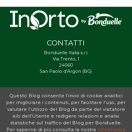
CONTATTI
Bonduelle Italia s.r.l.
Via Trento, 1
24060
San Paolo d’Argon (BG)
Questo Blog consente l’invio di cookie analitici
Inorto.org è dal 2011 il punto di riferimento per gli ortisti italiani, e
per migliorare i contenuti, per facilitare l'uso, per
fornisce preziosi consigli sia ai più esperti che a nuovi interessati.
valutare l’utilizzo del Blog da parte del visitatore
L’obiettivo di Bonduelle è ispirare la transizione verso una dieta a
base vegetale per contribuire al benessere delle persone e del
e/o dell’Utente e redigere relazioni e analisi
pianeta. In questo contesto si inserisce InOrto, simbolo dell’amore
statistiche sul traffico del Blog per Bonduelle.
per la terra e del rispetto dell’ambiente.
Per saperne di più consulta la nostra
Informativa