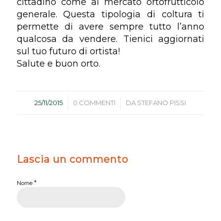
cittadino come al mercato ortofrutticolo
generale. Questa tipologia di coltura ti
permette di avere sempre tutto l’anno
qualcosa da vendere. Tienici aggiornati
sul tuo futuro di ortista!
Salute e buon orto.
/
/
25/11/2015
0 COMMENTI
DA
STEFANO PISSI
Lascia un commento
*
Nome