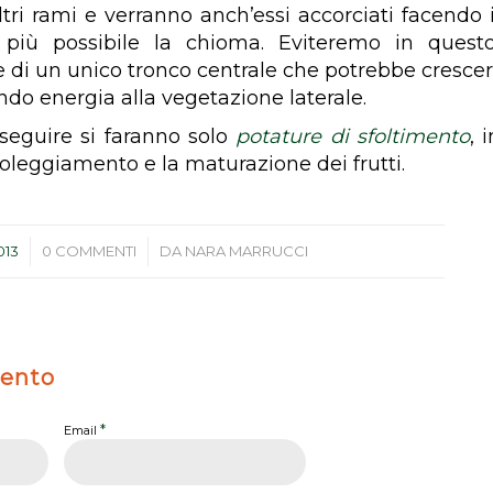
ltri rami e verranno anch’essi accorciati facendo
l più possibile la chioma. Eviteremo in ques
 di un unico tronco centrale che potrebbe crescer
endo energia alla vegetazione laterale.
 seguire si faranno solo
potature di sfoltimento
, 
 soleggiamento e la maturazione dei frutti.
/
013
0 COMMENTI
DA
NARA MARRUCCI
ento
*
Email