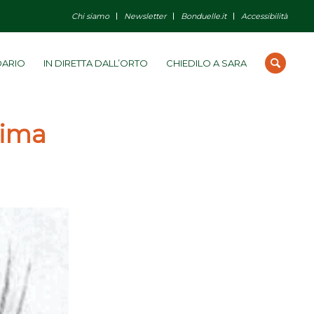
Chi siamo
Newsletter
Bonduelle.it
Accessibilità
DARIO
IN DIRETTA DALL’ORTO
CHIEDILO A SARA
rima