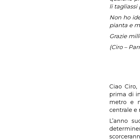
li tagliass
Non ho ide
pianta e m
Grazie mill
(Ciro – Pa
Ciao Ciro,
prima di i
metro e m
centrale e 
L’anno su
determine
scorcerann