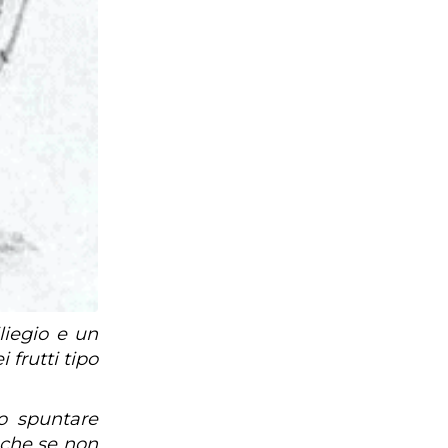
liegio e un
 frutti tipo
do spuntare
 che se non