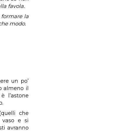
lla favola.
 formare la
lche modo.
cere un po’
o almeno il
è l’astone
o.
quelli che
 vaso e si
sti avranno