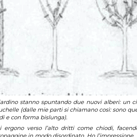
ardino stanno spuntando due nuovi alberi: un ci
uchelle (dalle mie parti si chiamano così: sono quei
di e con forma bislunga).
 si ergono verso l’alto dritti come chiodi, facen
opaggine in modo disordinato. Ho l’impressione