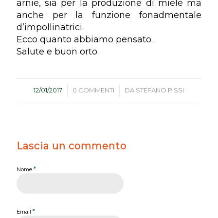
arnie, sia per la produzione di miele ma
anche per la funzione fonadmentale
d’impollinatrici.
Ecco quanto abbiamo pensato.
Salute e buon orto.
/
/
12/01/2017
0 COMMENTI
DA
STEFANO PISSI
Lascia un commento
*
Nome
*
Email