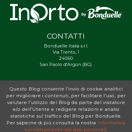
CONTATTI
Bonduelle Italia s.r.l.
Via Trento, 1
24060
San Paolo d’Argon (BG)
Questo Blog consente l’invio di cookie analitici
Inorto.org è dal 2011 il punto di riferimento per gli ortisti italiani, e
per migliorare i contenuti, per facilitare l'uso, per
fornisce preziosi consigli sia ai più esperti che a nuovi interessati.
valutare l’utilizzo del Blog da parte del visitatore
L’obiettivo di Bonduelle è ispirare la transizione verso una dieta a
base vegetale per contribuire al benessere delle persone e del
e/o dell’Utente e redigere relazioni e analisi
pianeta. In questo contesto si inserisce InOrto, simbolo dell’amore
statistiche sul traffico del Blog per Bonduelle.
per la terra e del rispetto dell’ambiente.
Per saperne di più consulta la nostra
Informativa
sul trattamento dei dati personali
.