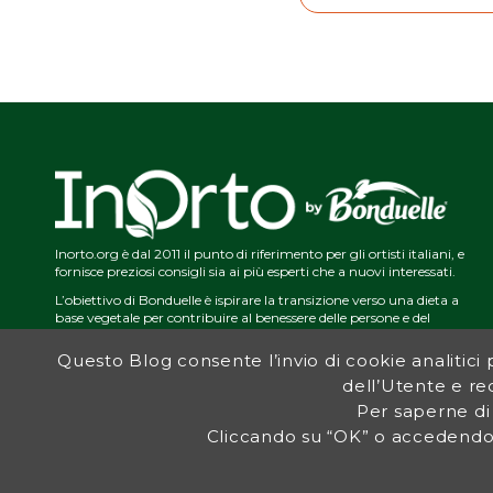
Inorto.org è dal 2011 il punto di riferimento per gli ortisti italiani, e
fornisce preziosi consigli sia ai più esperti che a nuovi interessati.
L’obiettivo di Bonduelle è ispirare la transizione verso una dieta a
base vegetale per contribuire al benessere delle persone e del
pianeta. In questo contesto si inserisce InOrto, simbolo dell’amore
per la terra e del rispetto dell’ambiente.
Questo Blog consente l’invio di cookie analitici pe
dell’Utente e red
Per saperne di
Cliccando su “OK” o accedendo 