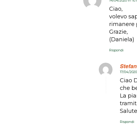
14/04/2020 in 10
dice:
Ciao,
volevo sap
rimanere p
Grazie,
(Daniela)
Rispondi
Stefan
17/04/2020
dice:
Ciao D
che be
La pia
trami
Salute
Rispondi