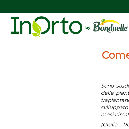
Come 
Sono stude
delle pian
trapiantan
sviluppato
mesi circa
(Giulia – R