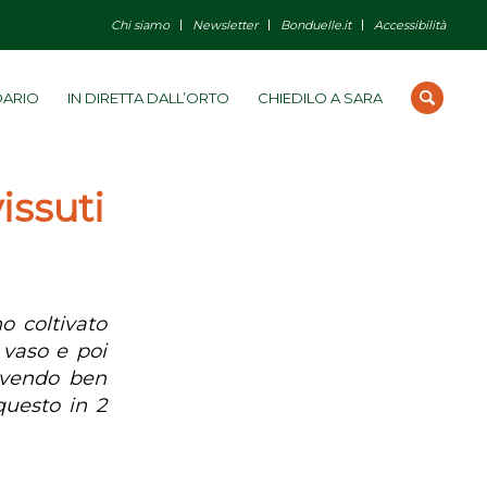
Chi siamo
Newsletter
Bonduelle.it
Accessibilità
DARIO
IN DIRETTA DALL’ORTO
CHIEDILO A SARA
issuti
o coltivato
 vaso e poi
 avendo ben
questo in 2