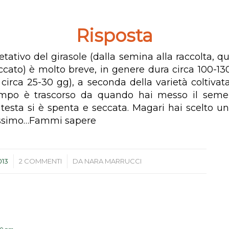
Risposta
getativo del girasole (dalla semina alla raccolta, qu
ccato) è molto breve, in genere dura circa 100-130
a circa 25-30 gg), a seconda della varietà coltivat
mpo è trascorso da quando hai messo il seme 
testa si è spenta e seccata. Magari hai scelto un
vissimo…Fammi sapere
/
013
2 COMMENTI
DA
NARA MARRUCCI