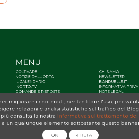
MENU
COLTIVARE
CHI SIAMO
NOTIZIE DALL’ORTO
NEWSLETTER
IL CALENDARIO
BONDUELLE.IT
INORTO.TV
INFORMATIVA PRIVA
DOMANDE E RISPOSTE
NOTE LEGALI
STATO ACCESSIBILIT
r migliorare i contenuti, per facilitare l'uso, per valut
SITEMAP
igere relazioni e analisi statistiche sul traffico del Bl
 più consulta la nostra
Informativa sul trattamento dei 
a un qualunque elemento sottostante questo banner, 
OK
RIFIUTA
© 2026 Bonduelle InOrto