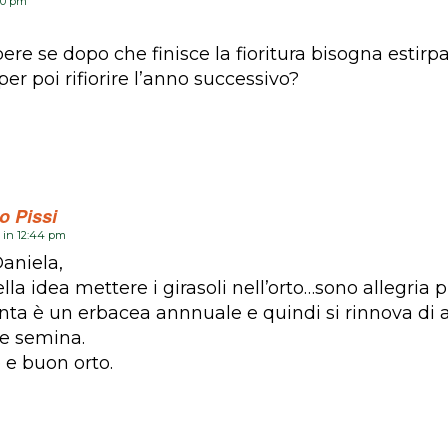
:10 pm
ere se dopo che finisce la fioritura bisogna estirp
er poi rifiorire l’anno successivo?
o Pissi
 in 12:44 pm
aniela,
lla idea mettere i girasoli nell’orto…sono allegria p
nta è un erbacea annnuale e quindi si rinnova di 
te semina.
 e buon orto.