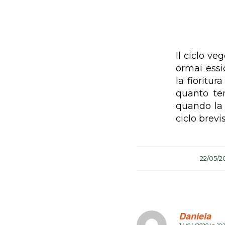
Il ciclo ve
ormai essi
la fioritur
quanto te
quando la 
ciclo bre
/
22/05/2
Daniela