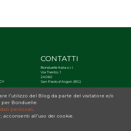
CONTATTI
Bonduelle Italia s.r.l.
Via Trento, 1
24060
CY
San Paolo d’Argon (BG)
À
are l’utilizzo del Blog da parte del visitatore e/o
og per Bonduelle.
dati personali
.
acconsenti all’uso dei cookie.