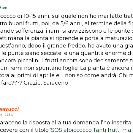
33 am
cocco di 10-15 anni, sul quale non ho mai fatto trat
to buoni frutti, poi, da 5/6 anni, al termine della fi
rande sofferenza: i rami si avvizziscono e le punt
ttimana la pianta si riprende e porta a maturazion
uest’anno, dopo il grande freddo, ha avuto una gra
le punte siano seccate, e una quantità enorme di 
cora piccolini. I frutti ancora sono decisamente 
uni rami non spuntano foglie. La pianta è ancora i
ra ai primi di aprile e…. non so come andrà. Chi m
 fare???? Grazie, Saraceno
arrucci
 in 5:22 pm
araceno la risposta alla tua domanda l’ho inserita 
icevere con il titolo
‘SOS albiccocco:Tanti frutti ma 