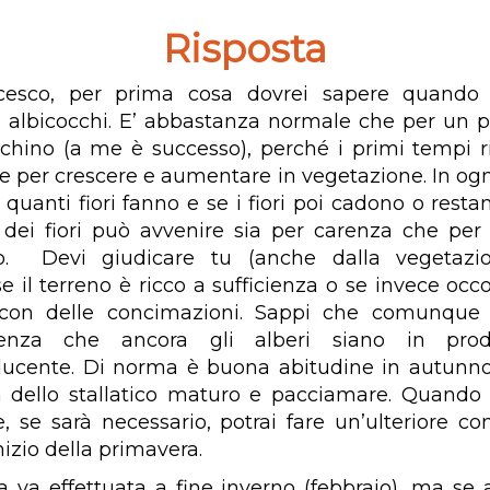
Risposta
cesco, per prima cosa dovrei sapere quando 
li albicocchi. E’ abbastanza normale che per un p
fichino (a me è successo), perché i primi tempi r
ie per crescere e aumentare in vegetazione. In ogn
 quanti fiori fanno e se i fiori poi cadono o resta
dei fiori può avvenire sia per carenza che per
o. Devi giudicare tu (anche dalla vegetazi
e il terreno è ricco a sufficienza o se invece occ
i con delle concimazioni. Sappi che comunque
senza che ancora gli alberi siano in prod
ucente. Di norma è buona abitudine in autunno
 dello stallatico maturo e pacciamare. Quando
, se sarà necessario, potrai fare un’ulteriore c
nizio della primavera.
a va effettuata a fine inverno (febbraio), ma se