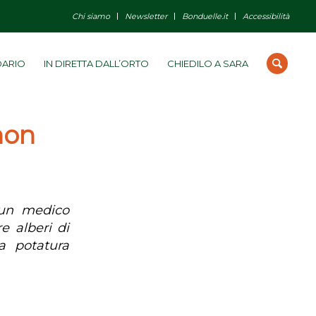
Chi siamo
Newsletter
Bonduelle.it
Accessibilità
DARIO
IN DIRETTA DALL’ORTO
CHIEDILO A SARA
non
 un medico
e alberi di
a potatura