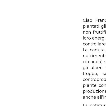
Ciao Fran
piantati g
non frutti
loro energ
controllare
La caduta 
nutriment
circonda) s
gli alber
troppo, 
controprod
piante con
produzione
anche all’i
La potatur