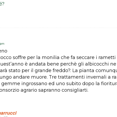
é?
1 pm
eno
icocco soffre per la monilia che fa seccare i rametti 
Quest’anno è andata bene perchè gli albicocchi ne
rà stato per il grande freddo?. La pianta comunqu
lungo andare muore. Tre trattamenti invernali a r
 gemme ingrossano ed uno subito dopo la fioritur
consorzio agrario sapranno consigliarti.
arrucci