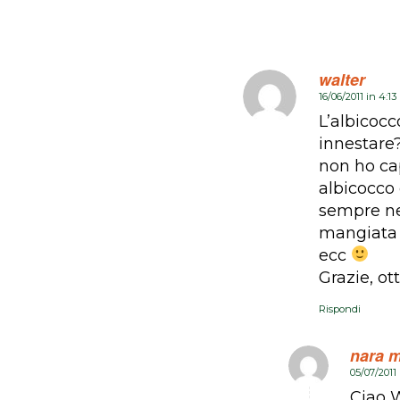
walter
16/06/2011 in 4:1
dice:
L’albicocc
innestare?
non ho ca
albicocco 
sempre ne
mangiata i
ecc
Grazie, ot
Rispondi
nara m
05/07/2011
dice:
Ciao W