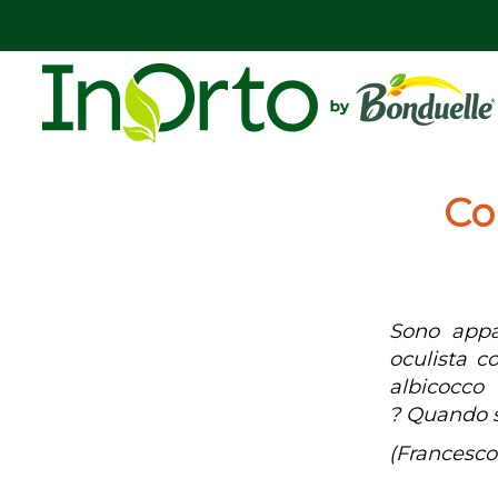
Co
Sono appa
oculista c
albicocco
? Quando s
(Francesco