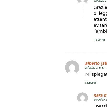
29/05/2012 
dice:
Grazie
di le
atten
evita
l’ambi
Rispondi
alberto (s
21/06/2012 in 8:4
dice:
Mi spiegat
Rispondi
nara m
24/06/2012
dice:
I pass