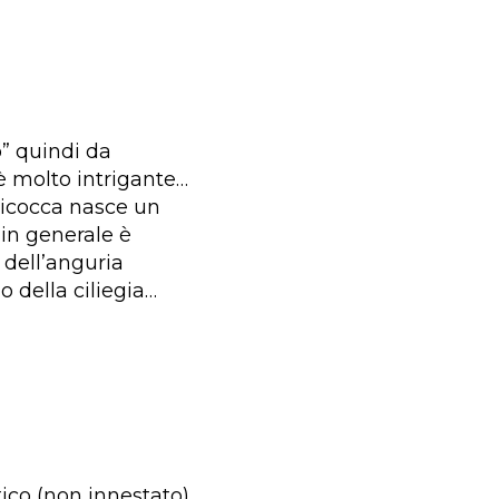
o” quindi da
è molto intrigante…
bicocca nasce un
 in generale è
 dell’anguria
o della ciliegia…
ico (non innestato)