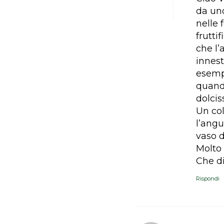
da uno
nelle 
frutti
che l’
innest
esemp
quando
dolcis
Un col
l’angu
vaso d
Molto 
Che di
Rispondi