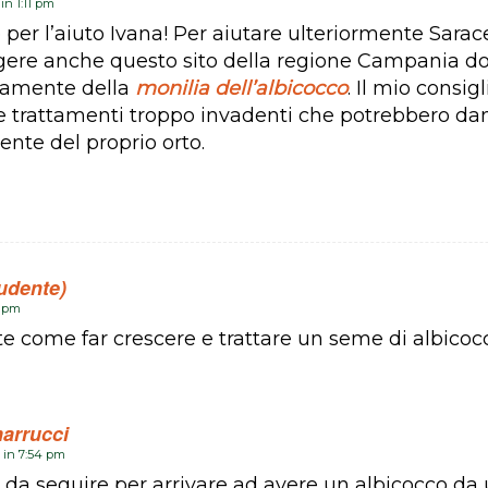
in 1:11 pm
 per l’aiuto Ivana! Per aiutare ulteriormente Sarac
ggere anche questo sito della regione Campania d
tamente della
monilia dell’albicocco
. Il mio consi
re trattamenti troppo invadenti che potrebbero d
ente del proprio orto.
tudente)
1 pm
e come far crescere e trattare un seme di albicoc
arrucci
 in 7:54 pm
i da seguire per arrivare ad avere un albicocco da