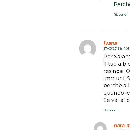
Perch
Rispondi
Ivana
27/05/2012 in 1:0
dice:
Per Sarac
Il tuo alb
resinosi. 
immuni. Sa
perchè a 
quando le
Se vai al 
Rispondi
nara m