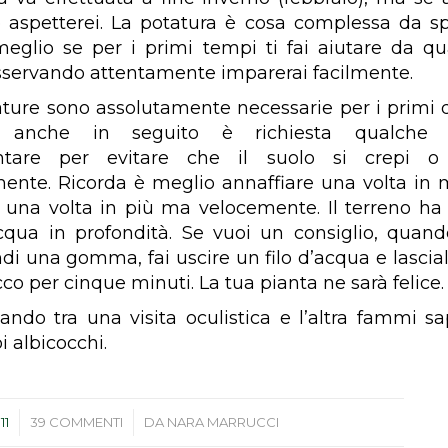
no aspetterei. La potatura è cosa complessa da s
 meglio se per i primi tempi ti fai aiutare da q
sservando attentamente imparerai facilmente.
ature sono assolutamente necessarie per i primi 
 anche in seguito è richiesta qualche ir
ntare per evitare che il suolo si crepi o 
ente. Ricorda è meglio annaffiare una volta i
 una volta in più ma velocemente. Il terreno ha
cqua in profondità. Se vuoi un consiglio, quan
ndi una gomma, fai uscire un filo d’acqua e lascial
cco per cinque minuti. La tua pianta ne sarà felice.
ndo tra una visita oculistica e l’altra fammi 
i albicocchi.
/
11
39 COMMENTI
DA
NARA MARRUCCI