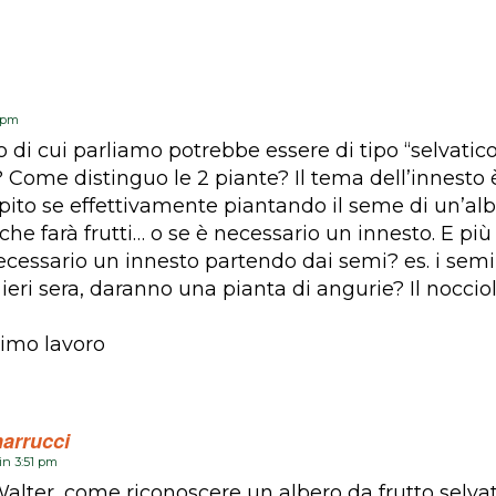
3 pm
o di cui parliamo potrebbe essere di tipo “selvatic
 Come distinguo le 2 piante? Il tema dell’innesto 
pito se effettivamente piantando il seme di un’al
che farà frutti… o se è necessario un innesto. E più
cessario un innesto partendo dai semi? es. i semi
eri sera, daranno una pianta di angurie? Il nocciol
timo lavoro
arrucci
 in 3:51 pm
alter, come riconoscere un albero da frutto selvat