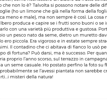
 che non lo è? Talvolta si possono notare delle d
foglie (ho un limone che già nella forma della foglia
fica meno e male), ma non sempre è così. La cosa 
albero produca e capire se i frutti sono buoni o se i
arlo con una varietà più produttiva e gustosa. P
io un pesco nato da seme, dietro un muretto dav
 ero piccola. Era vigoroso e in estate sempre stra
simi. Il contadino che ci abitava di fianco lo usò per
po di fortuna? Può darsi, ma è successo. Per quan
ria proprio l’anno scorso, sul terrazzo in campagn
a un seme casuale. Ho postato perfino la foto su 
probabilmente se l’avessi piantata non sarebbe cr
rti…i misteri della natura!