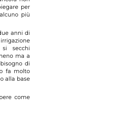
piegare per
ualcuno più
due anni di
rigazione
si secchi
n meno ma a
 bisogno di
do fa molto
o alla base
sapere come