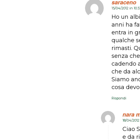
saraceno
15/04/2012 in 10:
dice:
Ho un albi
anni ha fat
entra in g
qualche se
rimasti. Q
senza che 
cadendo an
che da alc
Siamo anco
cosa devo
Rispondi
nara m
18/04/2012
dice:
Ciao S
e da r