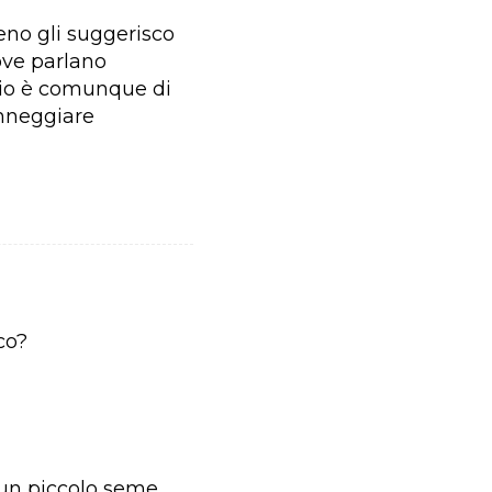
eno gli suggerisco
ove parlano
glio è comunque di
anneggiare
co?
 un piccolo seme