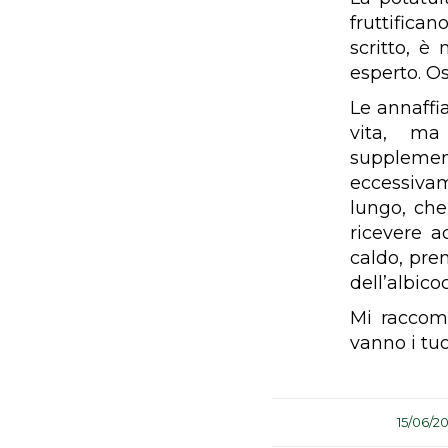
fruttifica
scritto, è
esperto. O
Le annaffi
vita, ma
suppleme
eccessivam
lungo, che
ricevere a
caldo, pre
dell’albico
Mi raccoma
vanno i tuo
/
15/06/20