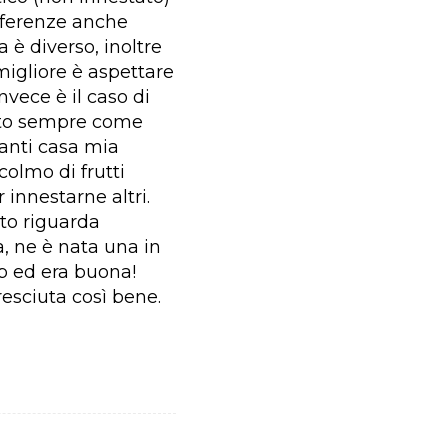
ifferenze anche
 è diverso, inoltre
migliore è aspettare
nvece è il caso di
orto sempre come
anti casa mia
colmo di frutti
 innestarne altri.
to riguarda
a, ne è nata una in
fb ed era buona!
esciuta così bene.