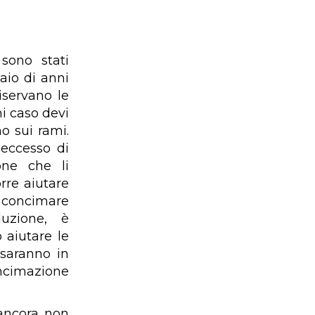
sono stati
aio di anni
iservano le
i caso devi
no sui rami.
 eccesso di
one che li
orre aiutare
 concimare
uzione, è
 aiutare le
 saranno in
oncimazione
 ancora non