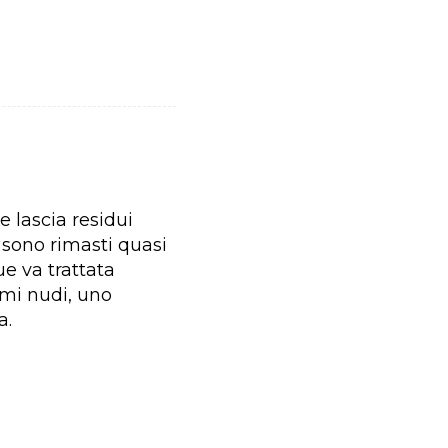
e lascia residui
 sono rimasti quasi
e va trattata
ami nudi, uno
a.