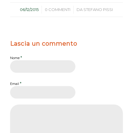
/
/
06/12/2015
0 COMMENTI
DA
STEFANO PISSI
Lascia un commento
*
Nome
*
Email