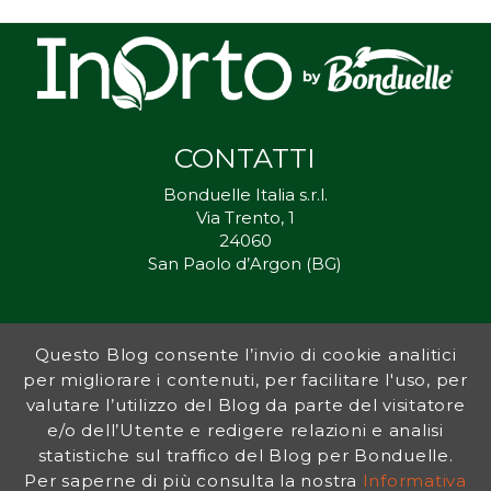
CONTATTI
Bonduelle Italia s.r.l.
Via Trento, 1
24060
San Paolo d’Argon (BG)
Questo Blog consente l’invio di cookie analitici
Inorto.org è dal 2011 il punto di riferimento per gli ortisti italiani, e
per migliorare i contenuti, per facilitare l'uso, per
fornisce preziosi consigli sia ai più esperti che a nuovi interessati.
valutare l’utilizzo del Blog da parte del visitatore
L’obiettivo di Bonduelle è ispirare la transizione verso una dieta a
base vegetale per contribuire al benessere delle persone e del
e/o dell’Utente e redigere relazioni e analisi
pianeta. In questo contesto si inserisce InOrto, simbolo dell’amore
statistiche sul traffico del Blog per Bonduelle.
per la terra e del rispetto dell’ambiente.
Per saperne di più consulta la nostra
Informativa