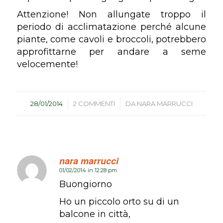
Attenzione! Non allungate troppo il
periodo di acclimatazione perché alcune
piante, come cavoli e broccoli, potrebbero
approfittarne per andare a seme
velocemente!
/
/
28/01/2014
2 COMMENTI
DA
NARA MARRUCCI
nara marrucci
01/02/2014 in 12:28 pm
dice:
Buongiorno
Ho un piccolo orto su di un
balcone in città,