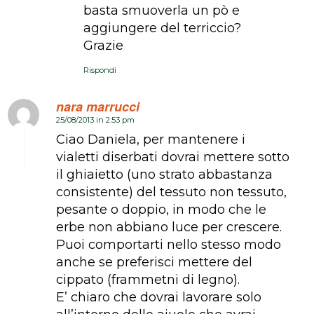
basta smuoverla un pò e
aggiungere del terriccio?
Grazie
Rispondi
nara marrucci
25/08/2013 in 2:53 pm
dice:
Ciao Daniela, per mantenere i
vialetti diserbati dovrai mettere sotto
il ghiaietto (uno strato abbastanza
consistente) del tessuto non tessuto,
pesante o doppio, in modo che le
erbe non abbiano luce per crescere.
Puoi comportarti nello stesso modo
anche se preferisci mettere del
cippato (frammetni di legno).
E’ chiaro che dovrai lavorare solo