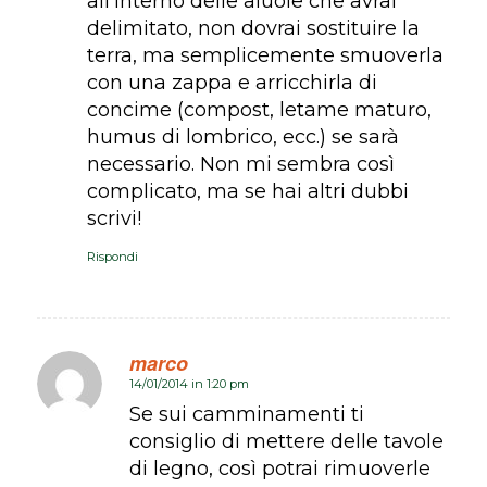
all’interno delle aiuole che avrai
delimitato, non dovrai sostituire la
terra, ma semplicemente smuoverla
con una zappa e arricchirla di
concime (compost, letame maturo,
humus di lombrico, ecc.) se sarà
necessario. Non mi sembra così
complicato, ma se hai altri dubbi
scrivi!
Rispondi
marco
14/01/2014 in 1:20 pm
dice:
Se sui camminamenti ti
consiglio di mettere delle tavole
di legno, così potrai rimuoverle