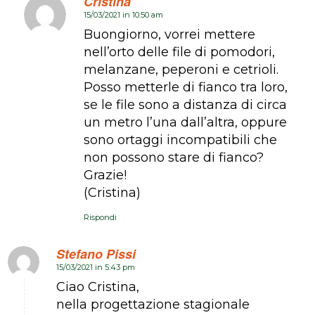
Cristina
15/03/2021 in 10:50 am
dice:
Buongiorno, vorrei mettere
nell’orto delle file di pomodori,
melanzane, peperoni e cetrioli.
Posso metterle di fianco tra loro,
se le file sono a distanza di circa
un metro l’una dall’altra, oppure
sono ortaggi incompatibili che
non possono stare di fianco?
Grazie!
(Cristina)
Rispondi
Stefano Pissi
15/03/2021 in 5:43 pm
dice:
Ciao Cristina,
nella progettazione stagionale