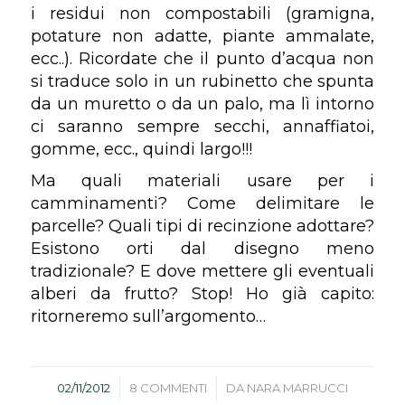
i residui non compostabili (gramigna,
potature non adatte, piante ammalate,
ecc..). Ricordate che il punto d’acqua non
si traduce solo in un rubinetto che spunta
da un muretto o da un palo, ma lì intorno
ci saranno sempre secchi, annaffiatoi,
gomme, ecc., quindi largo!!!
Ma quali materiali usare per i
camminamenti? Come delimitare le
parcelle? Quali tipi di recinzione adottare?
Esistono orti dal disegno meno
tradizionale? E dove mettere gli eventuali
alberi da frutto? Stop! Ho già capito:
ritorneremo sull’argomento…
/
/
02/11/2012
8 COMMENTI
DA
NARA MARRUCCI