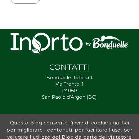
CONTATTI
Bonduelle Italia s.r.l.
Via Trento, 1
24060
San Paolo d’Argon (BG)
Questo Blog consente l’invio di cookie analitici
Inorto.org è dal 2011 il punto di riferimento per gli ortisti italiani, e
per migliorare i contenuti, per facilitare l'uso, per
fornisce preziosi consigli sia ai più esperti che a nuovi interessati.
valutare l’utilizzo del Blog da parte del visitatore
L’obiettivo di Bonduelle è ispirare la transizione verso una dieta a